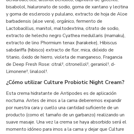
bisabolol, hialuronato de sodio, goma de xantano y lecitina
y goma de esclerocio y pululano, extracto de hoja de Aloe
barbadensis (aloe vera), orgánico, fermento de
Lactobacillus, manitol, maltodextrina, citrato de sodio,
extracto de helecho negro Cyathea medullaris (mamaku),
extracto de lino Phormium tenax (harakeke), Hibiscus
sabdariffa (hibisco) extracto de flor, mica, dióxido de
titanio, óxido de hierro, violeta de manganeso, Fragancia
de Deep Fresh Rose: citral†, citronellol†, geraniol†, d-
Limonene†, linalool†.
¿Cómo utilizar Culture Probiotic Night Cream?
Esta crema hidratante de Antipodes es de aplicación
nocturna. Antes de irnos a la cama deberemos expandir
por nuestra cara y cuello una cantidad suficiente de un
producto (como el tamaño de un garbanzo) realizando un
suave masaje. Una vez la crema se haya absorbido será el
momento idóneo para irnos a la cama y dejar que Culture