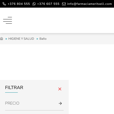
+376 804 555
+376 607 555
info@farmaciameritxell.com
HIGIENE Y SALUD
Baño
FILTRAR
PRECIO