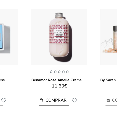
ess
Benamor Rose Amelie Creme De Banho 500ml
11.60€
COMPRAR
R
C