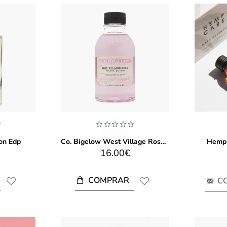
on Edp
Co. Bigelow West Village Rose Body Wash 310ml
Hemp 
16.00€
COMPRAR
C