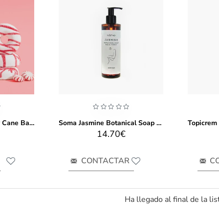
NCLA BEAUTY Candy Cane Bath Treats
Soma Jasmine Botanical Soap Face+Body 250ml
14.70€
CONTACTAR
C
Ha llegado al final de la lis