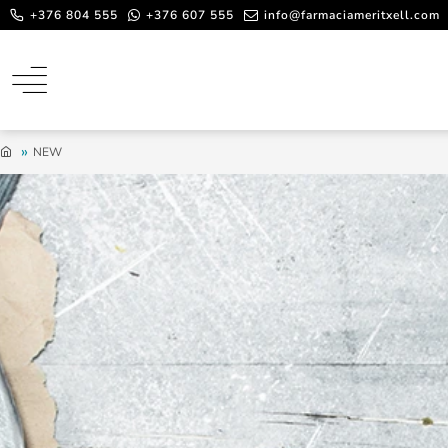
+376 804 555
+376 607 555
info@farmaciameritxell.com
NEW