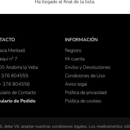
Ha llegado al final de la lista.
TACTO
INFORMACIÓN
cia Meritxell
Registro
equi nº 7
Mi cuenta
0 Andorra la Vella
Envíos y Devoluciones
 + 376 804555
Condiciones de Uso
 + 376 804556
Aviso legal
lario de Contacto
Política de privacidad
ulario de Pedido
Política de cookies
l, debe Vd. aceptar nuestras condiciones legales. Los medicamentos sól