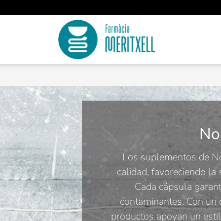
No
Los suplementos de No
calidad, favoreciendo la 
Cada cápsula garant
contaminantes. Con un 
productos apoyan un estilo