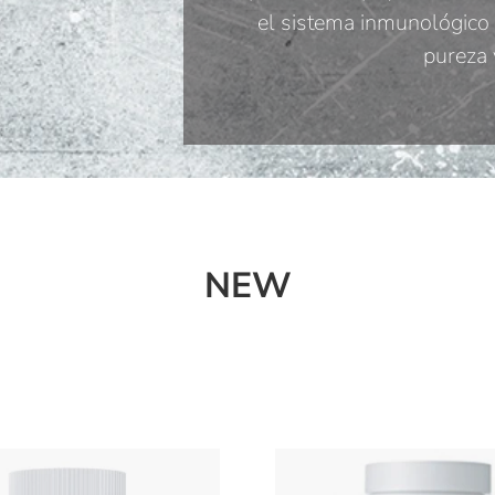
el sistema inmunológico y
pureza 
NEW