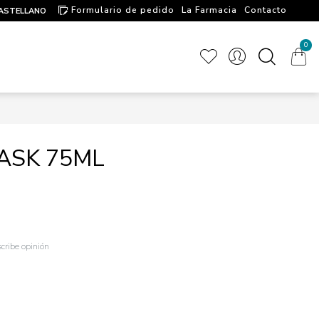
Formulario de pedido
La Farmacia
Contacto
ASTELLANO
Artículos de interés
0
ASK 75ML
cribe opinión