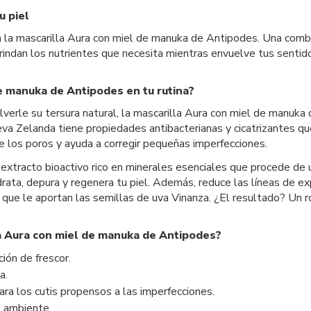
u piel
on la mascarilla Aura con miel de manuka de Antipodes. Una combi
rindan los nutrientes que necesita mientras envuelve tus sentidos
de manuka de Antipodes en tu rutina?
verle su tersura natural, la mascarilla Aura con miel de manuka 
va Zelanda tiene propiedades antibacterianas y cicatrizantes q
 de los poros y ayuda a corregir pequeñas imperfecciones.
 extracto bioactivo rico en minerales esenciales que procede de 
ta, depura y regenera tu piel. Además, reduce las líneas de ex
 que le aportan las semillas de uva Vinanza. ¿El resultado? Un ro
la Aura con miel de manuka de Antipodes?
ión de frescor.
a.
ara los cutis propensos a las imperfecciones.
o ambiente.