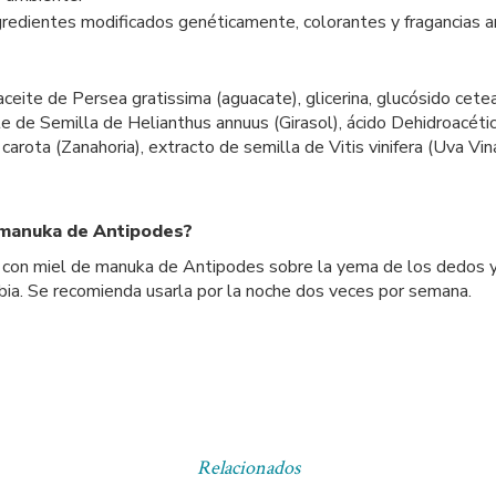
gredientes modificados genéticamente, colorantes y fragancias art
te de Persea gratissima (aguacate), glicerina, glucósido cetearíl
ite de Semilla de Helianthus annuus (Girasol), ácido Dehidroacéti
rota (Zanahoria), extracto de semilla de Vitis vinifera (Uva Vina
e manuka de Antipodes?
a con miel de manuka de Antipodes sobre la yema de los dedos y 
bia. Se recomienda usarla por la noche dos veces por semana.
Relacionados