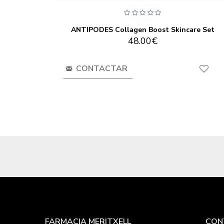
Antipodes Baptise H₂O Ultra-Hydrating Water Gel 60ml
ANTIPODES Collagen Boost Skincare Set
48.00€
CONTACTAR
FARMACIA MERITXELL
CON