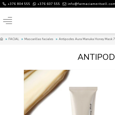
+376 804 555
+376 607 555
info@farmaciameritxell.co
FACIAL
Mascarillas faciales
Antipodes Aura Manuka Honey Mask 
ANTIPOD