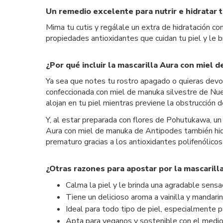
Un remedio excelente para nutrir e hidratar t
Mima tu cutis y regálale un extra de hidratación c
propiedades antioxidantes que cuidan tu piel y le b
¿Por qué incluir la mascarilla Aura con miel 
Ya sea que notes tu rostro apagado o quieras devol
confeccionada con miel de manuka silvestre de Nue
alojan en tu piel mientras previene la obstrucción
Y, al estar preparada con flores de Pohutukawa, un
Aura con miel de manuka de Antipodes también hidra
prematuro gracias a los antioxidantes polifenólicos
¿Otras razones para apostar por la mascaril
Calma la piel y le brinda una agradable sensac
Tiene un delicioso aroma a vainilla y mandarin
Ideal para todo tipo de piel, especialmente p
Apta para veganos y sostenible con el medi