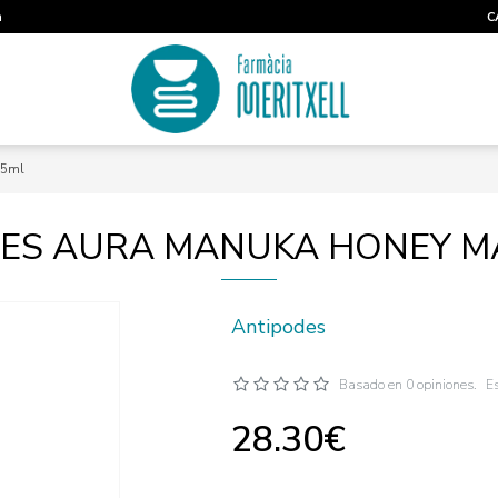
m
C
75ml
ES AURA MANUKA HONEY M
Antipodes
Basado en 0 opiniones.
Es
28.30€