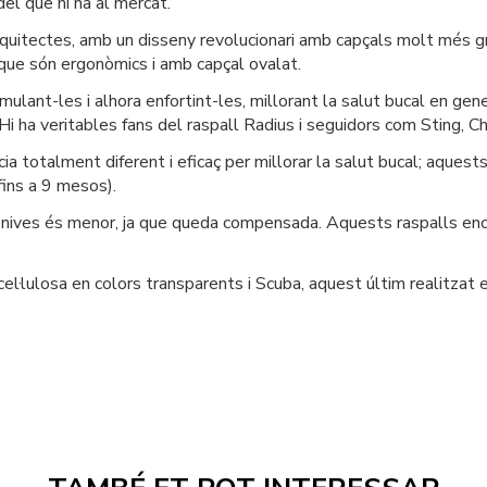
el que hi ha al mercat.
rquitectes, amb un disseny revolucionari amb capçals molt més g
que són ergonòmics i amb capçal ovalat.
lant-les i alhora enfortint-les, millorant la salut bucal en gene
 Hi ha veritables fans del raspall Radius i seguidors com Sting,
ia totalment diferent i eficaç per millorar la salut bucal; aquests
fins a 9 mesos).
genives és menor, ja que queda compensada. Aquests raspalls enc
l·lulosa en colors transparents i Scuba, aquest últim realitzat en