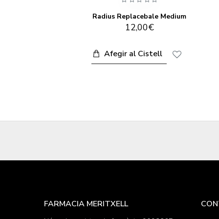
RADIUS Pasta de dents orgànica Menta Aloe Neem 85 g
Radius Replacebale Medium
12,00€
Afegir al Cistell
FARMACIA MERITXELL
CON