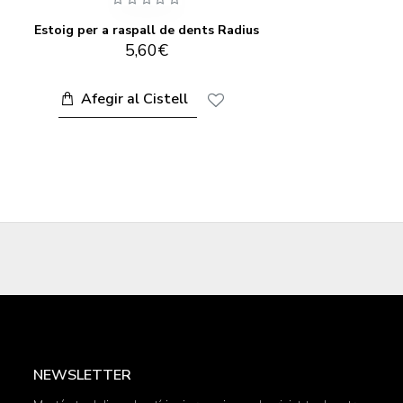
Estoig per a raspall de dents Radius
Rasp
5,60€
Afegir al Cistell
NEWSLETTER