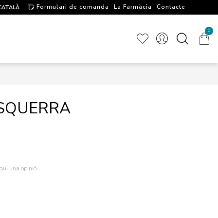
Formulari de comanda
La Farmàcia
Contacte
CATALÀ
Artícules d'interés
0
ESQUERRA
igui una opinió