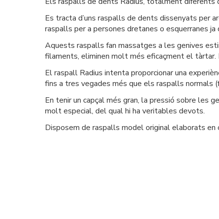
Els raspalls de dents Radius, totalment diferents d
Es tracta d’uns raspalls de dents dissenyats per a
raspalls per a persones dretanes o esquerranes ja 
Aquests raspalls fan massatges a les genives estimu
filaments, eliminen molt més eficaçment el tàrtar.
El raspall Radius intenta proporcionar una experiènc
fins a tres vegades més que els raspalls normals (
En tenir un capçal més gran, la pressió sobre les 
molt especial, del qual hi ha veritables devots.
Disposem de raspalls model original elaborats en ce