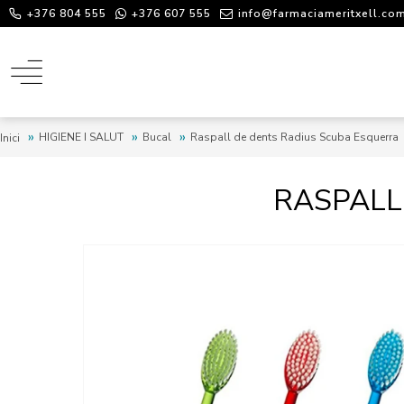
+376 804 555
+376 607 555
info@farmaciameritxell.co
HIGIENE I SALUT
Bucal
Raspall de dents Radius Scuba Esquerra
Inici
RASPALL