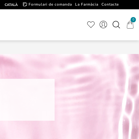
Formulari de comanda
La Farmàcia
Contacte
CATALÀ
Artícules d'interés
0