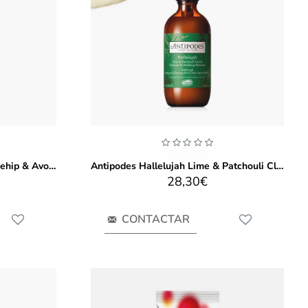
Antipodes Divine Face Oil Rosehip & Avocado Oil 30ml
Antipodes Hallelujah Lime & Patchouli Cleanser & Makeup Remover 200ml
28,30€
CONTACTAR