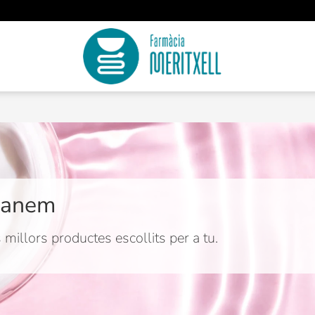
manem
millors productes escollits per a tu.