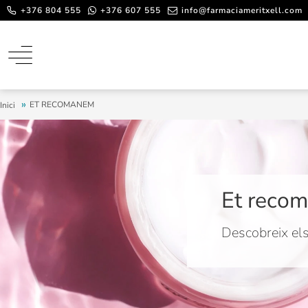
+376 804 555
+376 607 555
info@farmaciameritxell.com
ET RECOMANEM
Inici
Et reco
Descobreix els 