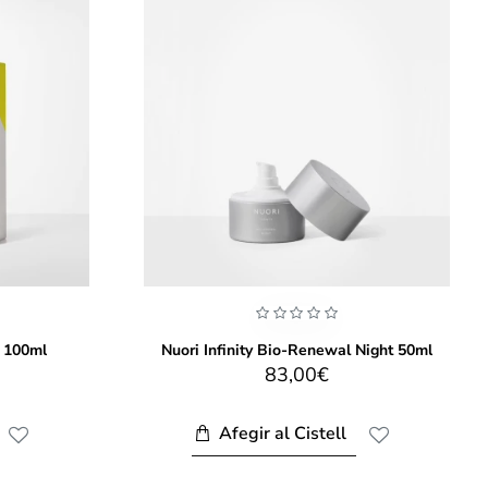
c 100ml
Nuori Infinity Bio-Renewal Night 50ml
83,00€
Afegir al Cistell