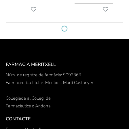
FARMACIA MERITXELL
Núm. de registre de farmàcia: 909236R
Farmacèutica titular: Meritxell Martí Castanyer
Col·legiada al Col·legi de
Farmacèutics d’Andorra
CONTACTE