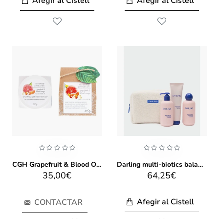
Afegir al Cistell
Afegir al Cistell
CGH Grapefruit & Blood Orange Fine Salt Scrub
Darling multi-biotics balancing bodycare set
35,00€
64,25€
Afegir al Cistell
CONTACTAR