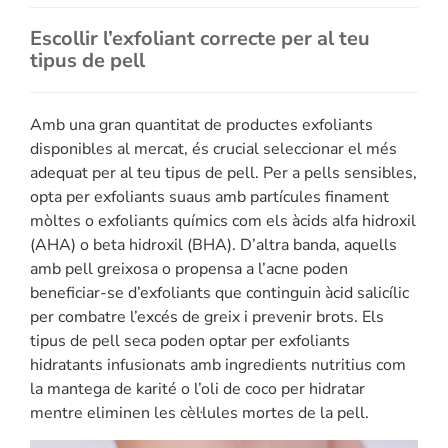
Escollir l’exfoliant correcte per al teu
tipus de pell
Amb una gran quantitat de productes exfoliants
disponibles al mercat, és crucial seleccionar el més
adequat per al teu tipus de pell. Per a pells sensibles,
opta per exfoliants suaus amb partícules finament
mòltes o exfoliants químics com els àcids alfa hidroxil
(AHA) o beta hidroxil (BHA). D’altra banda, aquells
amb pell greixosa o propensa a l’acne poden
beneficiar-se d’exfoliants que continguin àcid salicílic
per combatre l’excés de greix i prevenir brots. Els
tipus de pell seca poden optar per exfoliants
hidratants infusionats amb ingredients nutritius com
la mantega de karité o l’oli de coco per hidratar
mentre eliminen les cèl·lules mortes de la pell.