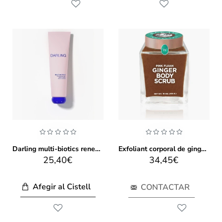
Darling multi-biotics renewing and smoothing body scrub 150 ml
Exfoliant corporal de gingebre fijian rosa Wakaya 425 g
25,40€
34,45€
Afegir al Cistell
CONTACTAR