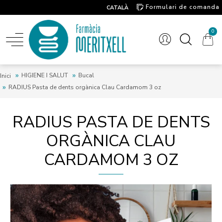
Formulari de comanda
CATALÀ
Contacte
0
HIGIENE I SALUT
Bucal
Inici
RADIUS Pasta de dents orgànica Clau Cardamom 3 oz
RADIUS PASTA DE DENTS
ORGÀNICA CLAU
CARDAMOM 3 OZ