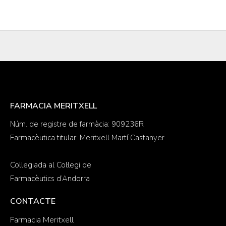
FARMACIA MERITXELL
Núm. de registre de farmàcia: 909236R
Farmacèutica titular: Meritxell Martí Castanyer
Col·legiada al Col·legi de
Farmacèutics d’Andorra
CONTACTE
Farmacia Meritxell