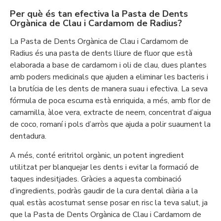
Per què és tan efectiva la Pasta de Dents
Orgànica de Clau i Cardamom de Radius?
La Pasta de Dents Orgànica de Clau i Cardamom de
Radius és una pasta de dents lliure de fluor que està
elaborada a base de cardamom i oli de clau, dues plantes
amb poders medicinals que ajuden a eliminar les bacteris i
la brutícia de les dents de manera suau i efectiva. La seva
fórmula de poca escuma està enriquida, a més, amb flor de
camamilla, àloe vera, extracte de neem, concentrat d’aigua
de coco, romaní i pols d’arròs que ajuda a polir suaument la
dentadura.
A més, conté eritritol orgànic, un potent ingredient
utilitzat per blanquejar les dents i evitar la formació de
taques indesitjades. Gràcies a aquesta combinació
d’ingredients, podràs gaudir de la cura dental diària a la
qual estàs acostumat sense posar en risc la teva salut, ja
que la Pasta de Dents Orgànica de Clau i Cardamom de