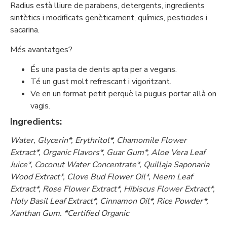
Radius està lliure de parabens, detergents, ingredients
sintètics i modificats genèticament, químics, pesticides i
sacarina.
Més avantatges?
És una pasta de dents apta per a vegans.
Té un gust molt refrescant i vigoritzant.
Ve en un format petit perquè la puguis portar allà on
vagis.
Ingredients:
Water, Glycerin*, Erythritol*, Chamomile Flower
Extract*, Organic Flavors*, Guar Gum*, Aloe Vera Leaf
Juice*, Coconut Water Concentrate*, Quillaja Saponaria
Wood Extract*, Clove Bud Flower Oil*, Neem Leaf
Extract*, Rose Flower Extract*, Hibiscus Flower Extract*,
Holy Basil Leaf Extract*, Cinnamon Oil*, Rice Powder*,
Xanthan Gum. *Certified Organic