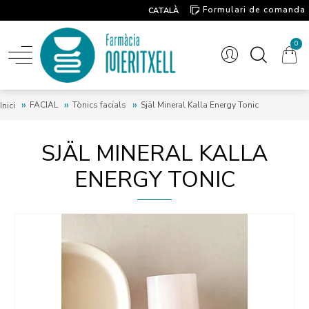
Formulari de comanda
CATALÀ
Contacte
0
FACIAL
Tònics facials
Själ Mineral Kalla Energy Tonic
Inici
SJÄL MINERAL KALLA
ENERGY TONIC