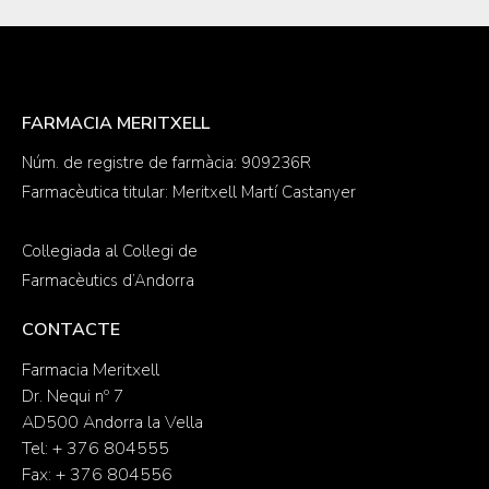
FARMACIA MERITXELL
Núm. de registre de farmàcia: 909236R
Farmacèutica titular: Meritxell Martí Castanyer
Col·legiada al Col·legi de
Farmacèutics d’Andorra
CONTACTE
Farmacia Meritxell
Dr. Nequi nº 7
AD500 Andorra la Vella
Tel: + 376 804555
Fax: + 376 804556