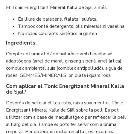
El Tònic Energitzant Mineral Kalla de Själ a més:
És lliure de parabens, ftalats i sulfats.
Tampoc conté detergents, olis minerals ni vaselina.
No inclou colorants sintètics ni gluten.
Ingredients:
Complex d’humitat d’àcid hialurònic amb bioadhesió,
adaptògens (arrel de maral, ginseng siberià, arrel àrtica),
complex ambiental suís (complex antipol·lució), aigua de
roses. GEMMES/MINERALS: or, plata i quars rosa.
Com aplicar el Tònic Energitzant Mineral Kalla
de Själ?
Després de netejar el teu cutis, ruixa suaument el Tònic
Energitzant Mineral Kalla de Själ sobre la pell. Es pot
utilitzar com a base de maquillatge o per refrescar la pell
al llarg del dia. També el pots fer servir com a bruma
corporal. Per obtenir un millor resultat, es recomana