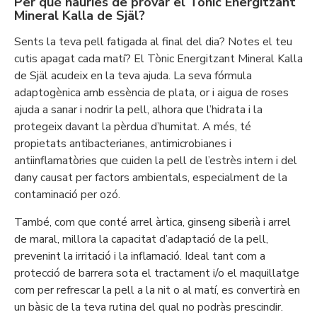
Per què hauries de provar el Tònic Energitzant
Mineral Kalla de Själ?
Sents la teva pell fatigada al final del dia? Notes el teu
cutis apagat cada matí? El Tònic Energitzant Mineral Kalla
de Själ acudeix en la teva ajuda. La seva fórmula
adaptogènica amb essència de plata, or i aigua de roses
ajuda a sanar i nodrir la pell, alhora que l’hidrata i la
protegeix davant la pèrdua d’humitat. A més, té
propietats antibacterianes, antimicrobianes i
antiinflamatòries que cuiden la pell de l’estrès intern i del
dany causat per factors ambientals, especialment de la
contaminació per ozó.
També, com que conté arrel àrtica, ginseng siberià i arrel
de maral, millora la capacitat d’adaptació de la pell,
prevenint la irritació i la inflamació. Ideal tant com a
protecció de barrera sota el tractament i/o el maquillatge
com per refrescar la pell a la nit o al matí, es convertirà en
un bàsic de la teva rutina del qual no podràs prescindir.