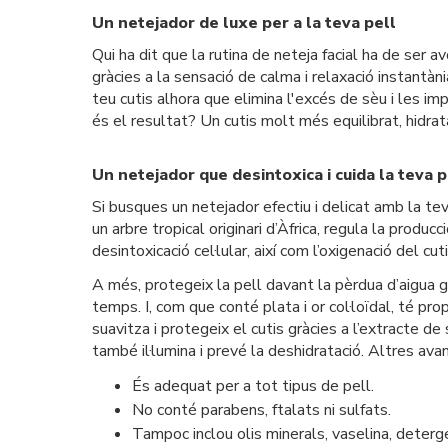
Un netejador de luxe per a la teva pell
Qui ha dit que la rutina de neteja facial ha de ser
gràcies a la sensació de calma i relaxació instantà
teu cutis alhora que elimina l'excés de sèu i les im
és el resultat? Un cutis molt més equilibrat, hidratat
Un netejador que desintoxica i cuida la teva p
Si busques un netejador efectiu i delicat amb la te
un arbre tropical originari d’Àfrica, regula la produ
desintoxicació cel·lular, així com l’oxigenació del cu
A més, protegeix la pell davant la pèrdua d’aigua g
temps. I, com que conté plata i or col·loïdal, té pr
suavitza i protegeix el cutis gràcies a l’extracte de
també il·lumina i prevé la deshidratació. Altres av
És adequat per a tot tipus de pell.
No conté parabens, ftalats ni sulfats.
Tampoc inclou olis minerals, vaselina, deterge