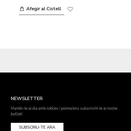
Afegir al Cistell
NEWSLETTER
Mantén-te al dia amb notícies i promocions subscrivint-te al nostre
butlletí
SUBSCRIU-TE ARA