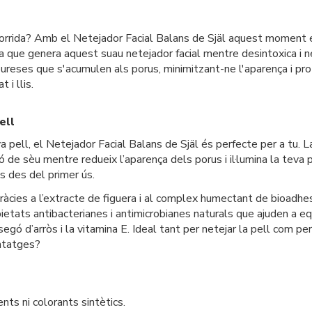
 avorrida? Amb el Netejador Facial Balans de Själ aquest moment e
nia que genera aquest suau netejador facial mentre desintoxica i 
pureses que s'acumulen als porus, minimitzant-ne l'aparença i prote
 i llis.
ell
va pell, el Netejador Facial Balans de Själ és perfecte per a tu.
cció de sèu mentre redueix l’aparença dels porus i il·lumina la teva
tis des del primer ús.
ràcies a l’extracte de figuera i al complex humectant de bioadhe
opietats antibacterianes i antimicrobianes naturals que ajuden a eq
 segó d’arròs i la vitamina E. Ideal tant per netejar la pell com p
antatges?
nts ni colorants sintètics.