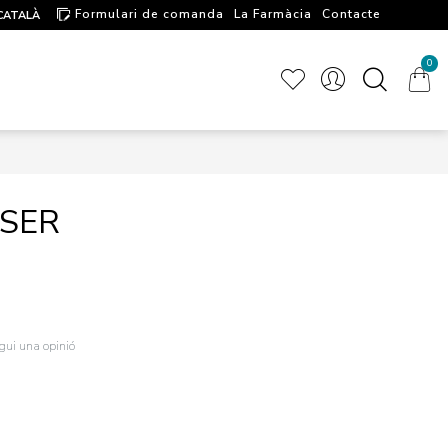
Formulari de comanda
La Farmàcia
Contacte
CATALÀ
Artícules d'interés
0
NSER
igui una opinió