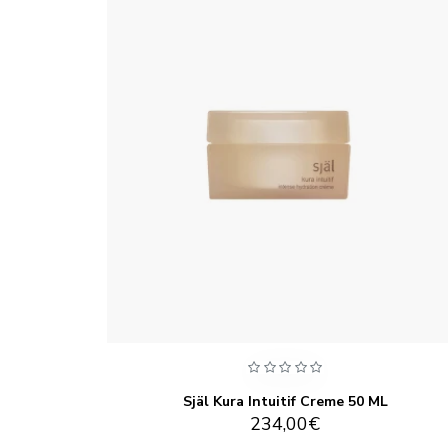
k 50 ml
Själ Kura Intuitif Creme 50 ML
234,00€