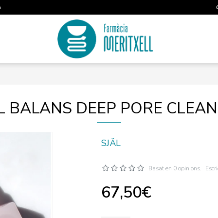
m
L BALANS DEEP PORE CLEA
SJÄL
Basat en 0 opinions.
Escr
67,50€