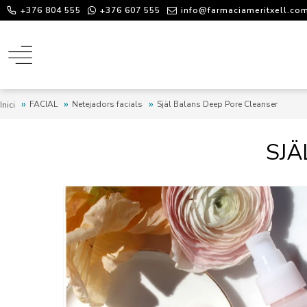
+376 804 555
+376 607 555
info@farmaciameritxell.co
FACIAL
Netejadors facials
Själ Balans Deep Pore Cleanser
Inici
SJÄ