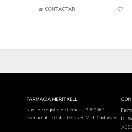
CONTACTAR
FARMACIA MERITXELL
CON
Núm. de registre de farmàcia: 909236R
Farma
Farmacèutica titular: Meritxell Martí Castanyer
Dr. N
AD50