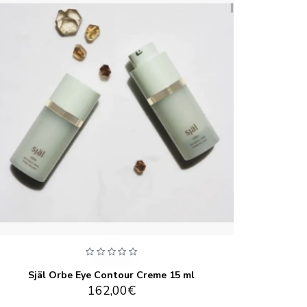
Själ Orbe Eye Contour Creme 15 ml
Själ 
162,00€