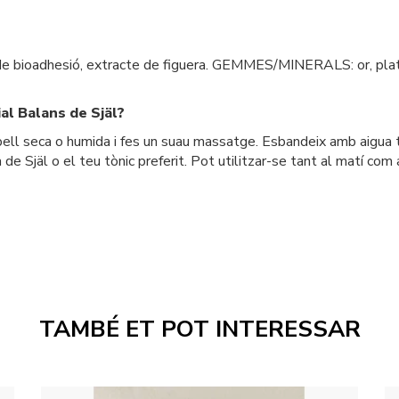
e bioadhesió, extracte de figuera. GEMMES/MINERALS: or, plata,
al Balans de Själ?
pell seca o humida i fes un suau massatge. Esbandeix amb aigua t
 Själ o el teu tònic preferit. Pot utilitzar-se tant al matí com a
TAMBÉ ET POT INTERESSAR