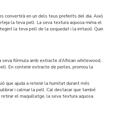
s convertirà en un dels teus preferits del dia. Això
neteja la teva pell. La seva textura aquosa mima el
gint la teva pell de la sequedat i la irritació. Quin
 La seva fórmula amb extracte d’African whitewood,
 pell. En contenir extracte de perles, promou la
sió que ajuda a retenir la humitat durant més
uilibrar i calmar la pell. Cal destacar que també
er retirar el maquillatge, la seva textura aquosa