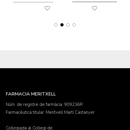
FARMACIA MERITXELL
Núm. de registre de farmàcia: 909236R
Farmacèutica titular: Meritxell Martí Castanyer
Col·legiada al Col·legi de