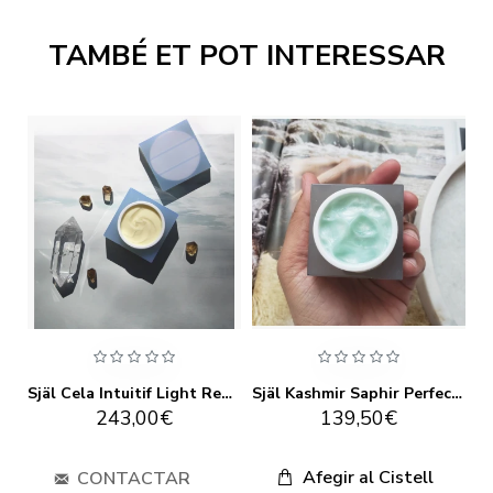
TAMBÉ ET POT INTERESSAR
f Serum 30 ml
Själ Cela Intuitif Light Renewal Creme 50 ml
Själ Kashmir Saphir Perfecting Mask 50 ml
243,00€
139,50€
Afegir al Cistell
CONTACTAR