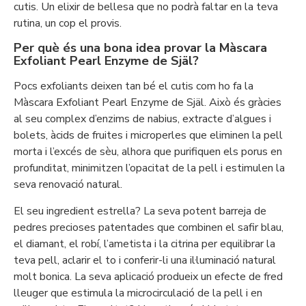
cutis. Un elixir de bellesa que no podrà faltar en la teva
rutina, un cop el provis.
Per què és una bona idea provar la Màscara
Exfoliant Pearl Enzyme de Själ?
Pocs exfoliants deixen tan bé el cutis com ho fa la
Màscara Exfoliant Pearl Enzyme de Själ. Això és gràcies
al seu complex d’enzims de nabius, extracte d’algues i
bolets, àcids de fruites i microperles que eliminen la pell
morta i l’excés de sèu, alhora que purifiquen els porus en
profunditat, minimitzen l’opacitat de la pell i estimulen la
seva renovació natural.
El seu ingredient estrella? La seva potent barreja de
pedres precioses patentades que combinen el safir blau,
el diamant, el robí, l’ametista i la citrina per equilibrar la
teva pell, aclarir el to i conferir-li una il·luminació natural
molt bonica. La seva aplicació produeix un efecte de fred
lleuger que estimula la microcirculació de la pell i en