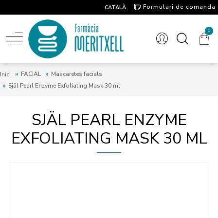
Formulari de comanda
CATALÀ
Contacte
0
FACIAL
Mascaretes facials
Inici
Själ Pearl Enzyme Exfoliating Mask 30 ml
SJÄL PEARL ENZYME
EXFOLIATING MASK 30 ML