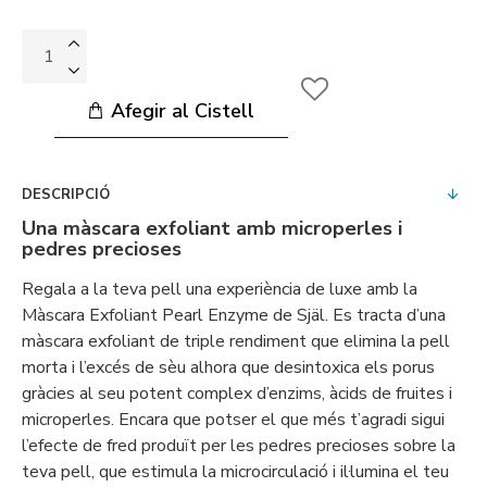
Afegir al Cistell
DESCRIPCIÓ
Una màscara exfoliant amb microperles i
pedres precioses
Regala a la teva pell una experiència de luxe amb la
Màscara Exfoliant Pearl Enzyme de Själ. Es tracta d’una
màscara exfoliant de triple rendiment que elimina la pell
morta i l’excés de sèu alhora que desintoxica els porus
gràcies al seu potent complex d’enzims, àcids de fruites i
microperles. Encara que potser el que més t’agradi sigui
l’efecte de fred produït per les pedres precioses sobre la
teva pell, que estimula la microcirculació i il·lumina el teu