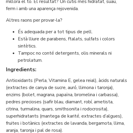
millora el to. El resultat? Un cutis més hidratat, suau,
ferm i amb una aparença rejovenida.
Altres raons per provar-la?
És adequada per a tot tipus de pell.
Està lliure de parabens, ftalats, sulfats i colors
sintètics.
Tampoc no conté detergents, olis minerals ni
petrolatum.
Ingredients:
Antioxidants (Perla, Vitamina E, gelea reial), àcids naturals
(extractes de canya de sucre, auró, llimona i taronja),
enzims (bolet, magrana, papaïna, bromelina i carbassa),
pedres precioses (safir blau, diamant, robí, ametista,
citrina, turmalina, quars, smithsonita i rodocrosita),
superhidratants (mantega de karité, extractes d’algues),
fruites i botànics (extractes de lavanda, bergamota, llima,
aranja, taronja i pal de rosa).