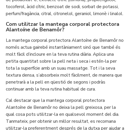
tocoferol, àcid cítric, benzoat de sodi, sorbat de potassi,
perfum/fragància, citral, citronelol, geraniol, limonè i linalol.
Com utilitzar la mantega corporal protectora
Alantoíne de Benamôr?
La mantega corporal protectora Alantoíne de Benamôr no
només actua gairebé instantàniament sinó que també és
molt fàcil d’incloure en la teva rutina diària. Aplica una
petita quantitat sobre la pell neta i seca i estén-la per
tota la superfície amb un suau massatge. Tot i la seva
textura densa, s’absorbeix molt fàcilment, de manera que
penetrarà a la pell en qüestió de segons i podràs
continuar amb la teva rutina habitual de cura.
Cal destacar que la mantega corporal protectora
Alantoíne de Benamôr no deixa la pell greixosa, per la
qual cosa pots utilitzar-la en qualsevol moment del dia.
Tanmateix, per obtenir un millor resultat, es recomana
utilitzar-la preferentment després de la dutxa per ajudar a