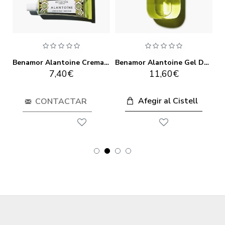
Benamor Alantoine Crema de Llavis 10ml
Benamor Alantoine Crema De Mans Protectora 30ml
Benamor Alantoine Gel De Bany 500ml
7,40€
11,60€
Afegir al Cistell
CONTACTAR