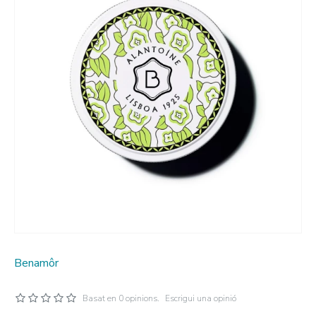
Benamôr
Basat en 0 opinions.
Escrigui una opinió