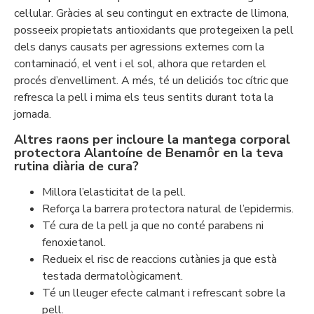
cel·lular. Gràcies al seu contingut en extracte de llimona,
posseeix propietats antioxidants que protegeixen la pell
dels danys causats per agressions externes com la
contaminació, el vent i el sol, alhora que retarden el
procés d’envelliment. A més, té un deliciós toc cítric que
refresca la pell i mima els teus sentits durant tota la
jornada.
Altres raons per incloure la mantega corporal
protectora Alantoíne de Benamôr en la teva
rutina diària de cura?
Millora l’elasticitat de la pell.
Reforça la barrera protectora natural de l’epidermis.
Té cura de la pell ja que no conté parabens ni
fenoxietanol.
Redueix el risc de reaccions cutànies ja que està
testada dermatològicament.
Té un lleuger efecte calmant i refrescant sobre la
pell.