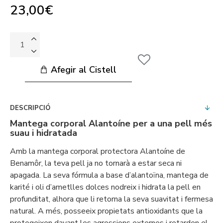
23,00€
Afegir al Cistell
DESCRIPCIÓ
Mantega corporal Alantoíne per a una pell més
suau i hidratada
Amb la mantega corporal protectora Alantoíne de
Benamôr, la teva pell ja no tornarà a estar seca ni
apagada. La seva fórmula a base d’alantoïna, mantega de
karité i oli d’ametlles dolces nodreix i hidrata la pell en
profunditat, alhora que li retorna la seva suavitat i fermesa
natural. A més, posseeix propietats antioxidants que la