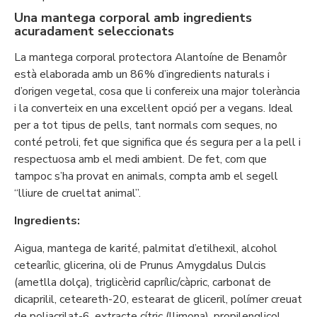
Una mantega corporal amb ingredients
acuradament seleccionats
La mantega corporal protectora Alantoíne de Benamôr
està elaborada amb un 86% d’ingredients naturals i
d’origen vegetal, cosa que li confereix una major tolerància
i la converteix en una excel·lent opció per a vegans. Ideal
per a tot tipus de pells, tant normals com seques, no
conté petroli, fet que significa que és segura per a la pell i
respectuosa amb el medi ambient. De fet, com que
tampoc s’ha provat en animals, compta amb el segell
“lliure de crueltat animal”.
Ingredients:
Aigua, mantega de karité, palmitat d’etilhexil, alcohol
cetearílic, glicerina, oli de Prunus Amygdalus Dulcis
(ametlla dolça), triglicèrid caprílic/càpric, carbonat de
dicaprilil, ceteareth-20, estearat de gliceril, polímer creuat
de poliacrilat-6, extracte cítric (llimona), propilenglicol,