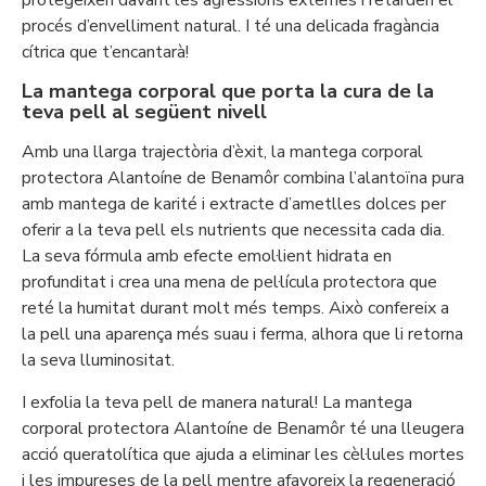
protegeixen davant les agressions externes i retarden el
procés d’envelliment natural. I té una delicada fragància
cítrica que t’encantarà!
La mantega corporal que porta la cura de la
teva pell al següent nivell
Amb una llarga trajectòria d’èxit, la mantega corporal
protectora Alantoíne de Benamôr combina l’alantoïna pura
amb mantega de karité i extracte d’ametlles dolces per
oferir a la teva pell els nutrients que necessita cada dia.
La seva fórmula amb efecte emol·lient hidrata en
profunditat i crea una mena de pel·lícula protectora que
reté la humitat durant molt més temps. Això confereix a
la pell una aparença més suau i ferma, alhora que li retorna
la seva lluminositat.
I exfolia la teva pell de manera natural! La mantega
corporal protectora Alantoíne de Benamôr té una lleugera
acció queratolítica que ajuda a eliminar les cèl·lules mortes
i les impureses de la pell mentre afavoreix la regeneració