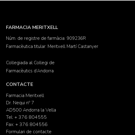
FARMACIA MERITXELL
Núm. de registre de farmàcia: 909236R
Farmacèutica titular: Meritxell Martí Castanyer
Col·legiada al Col·legi de
Farmacèutics d’Andorra
CONTACTE
Farmacia Meritxell
Dr. Nequi nº 7
AD500 Andorra la Vella
Tel: + 376 804555
Fax: + 376 804556
Formulari de contacte