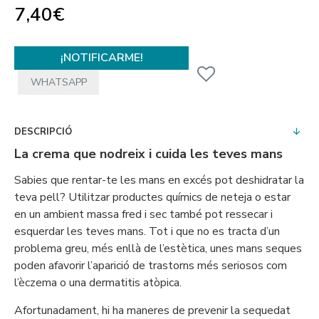
7,40€
¡NOTIFICARME!
WHATSAPP
DESCRIPCIÓ
La crema que nodreix i cuida les teves mans
Sabies que rentar-te les mans en excés pot deshidratar la
teva pell? Utilitzar productes químics de neteja o estar
en un ambient massa fred i sec també pot ressecar i
esquerdar les teves mans. Tot i que no es tracta d’un
problema greu, més enllà de l’estètica, unes mans seques
poden afavorir l’aparició de trastorns més seriosos com
l’èczema o una dermatitis atòpica.
Afortunadament, hi ha maneres de prevenir la sequedat