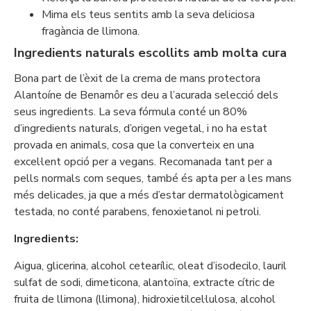
Mima els teus sentits amb la seva deliciosa
fragància de llimona.
Ingredients naturals escollits amb molta cura
Bona part de l’èxit de la crema de mans protectora
Alantoíne de Benamôr es deu a l’acurada selecció dels
seus ingredients. La seva fórmula conté un 80%
d’ingredients naturals, d’origen vegetal, i no ha estat
provada en animals, cosa que la converteix en una
excel·lent opció per a vegans. Recomanada tant per a
pells normals com seques, també és apta per a les mans
més delicades, ja que a més d’estar dermatològicament
testada, no conté parabens, fenoxietanol ni petroli.
Ingredients:
Aigua, glicerina, alcohol cetearílic, oleat d’isodecilo, lauril
sulfat de sodi, dimeticona, alantoïna, extracte cítric de
fruita de llimona (llimona), hidroxietilcel·lulosa, alcohol