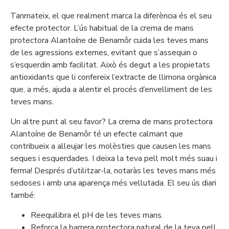
Tanmateix, el que realment marca la diferència és el seu
efecte protector. L’ús habitual de la crema de mans
protectora Alantoíne de Benamôr cuida les teves mans
de les agressions externes, evitant que s’assequin o
s’esquerdin amb facilitat. Això és degut a les propietats
antioxidants que li confereix l’extracte de llimona orgànica
que, a més, ajuda a alentir el procés d’envelliment de les
teves mans.
Un altre punt al seu favor? La crema de mans protectora
Alantoíne de Benamôr té un efecte calmant que
contribueix a alleujar les molèsties que causen les mans
seques i esquerdades. I deixa la teva pell molt més suau i
ferma! Després d’utilitzar-la, notaràs les teves mans més
sedoses i amb una aparença més vellutada. El seu ús diari
també:
Reequilibra el pH de les teves mans.
Reforça la barrera protectora natural de la teva pell.