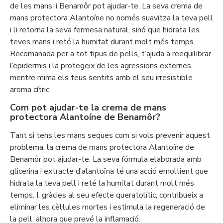
de les mans, i Benamôr pot ajudar-te. La seva crema de
mans protectora Alantoíne no només suavitza la teva pell
i li retorna la seva fermesa natural, sinó que hidrata les
teves mans i reté la humitat durant molt més temps.
Recomanada per a tot tipus de pells, t’ajuda a reequilibrar
l’epidermis i la protegeix de les agressions externes
mentre mima els teus sentits amb el seu irresistible
aroma cítric.
Com pot ajudar-te la crema de mans
protectora Alantoíne de Benamôr?
Tant si tens les mans seques com si vols prevenir aquest
problema, la crema de mans protectora Alantoíne de
Benamôr pot ajudar-te. La seva fórmula elaborada amb
glicerina i extracte d’alantoïna té una acció emol·lient que
hidrata la teva pell i reté la humitat durant molt més
temps. I, gràcies al seu efecte queratolític, contribueix a
eliminar les cèl·lules mortes i estimula la regeneració de
la pell, alhora que prevé la inflamació.