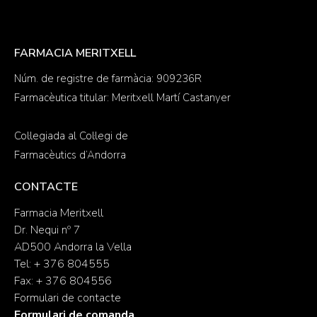
FARMACIA MERITXELL
Núm. de registre de farmàcia: 909236R
Farmacèutica titular: Meritxell Martí Castanyer
Col·legiada al Col·legi de
Farmacèutics d’Andorra
CONTACTE
Farmacia Meritxell
Dr. Nequi nº 7
AD500 Andorra la Vella
Tel: + 376 804555
Fax: + 376 804556
Formulari de contacte
Formulari de comanda