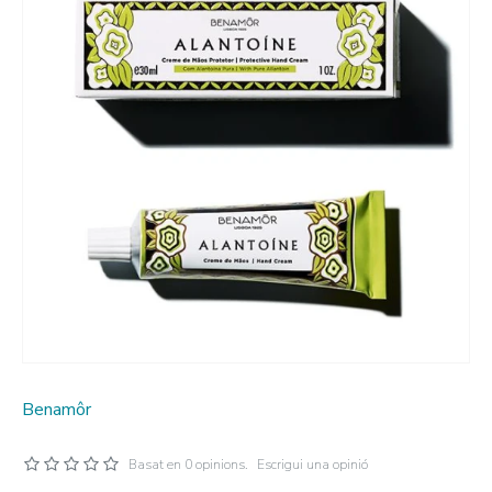
Benamôr
Basat en 0 opinions.
Escrigui una opinió