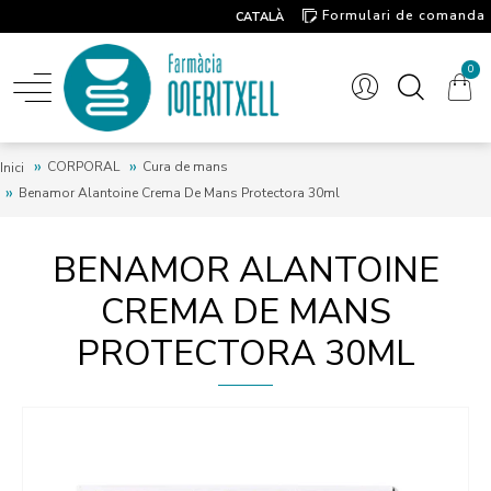
Formulari de comanda
CATALÀ
Contacte
0
CORPORAL
Cura de mans
Inici
Benamor Alantoine Crema De Mans Protectora 30ml
BENAMOR ALANTOINE
CREMA DE MANS
PROTECTORA 30ML