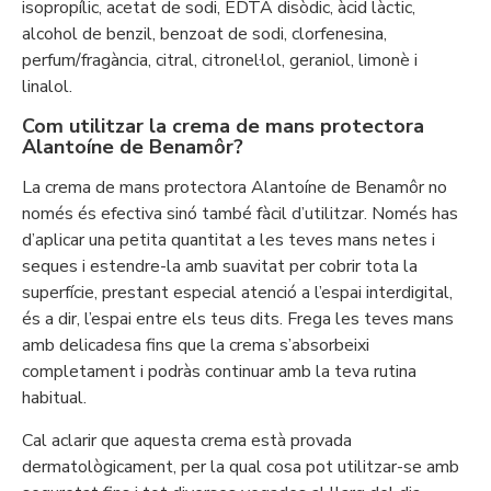
isopropílic, acetat de sodi, EDTA disòdic, àcid làctic,
alcohol de benzil, benzoat de sodi, clorfenesina,
perfum/fragància, citral, citronel·lol, geraniol, limonè i
linalol.
Com utilitzar la crema de mans protectora
Alantoíne de Benamôr?
La crema de mans protectora Alantoíne de Benamôr no
només és efectiva sinó també fàcil d’utilitzar. Només has
d’aplicar una petita quantitat a les teves mans netes i
seques i estendre-la amb suavitat per cobrir tota la
superfície, prestant especial atenció a l’espai interdigital,
és a dir, l’espai entre els teus dits. Frega les teves mans
amb delicadesa fins que la crema s’absorbeixi
completament i podràs continuar amb la teva rutina
habitual.
Cal aclarir que aquesta crema està provada
dermatològicament, per la qual cosa pot utilitzar-se amb