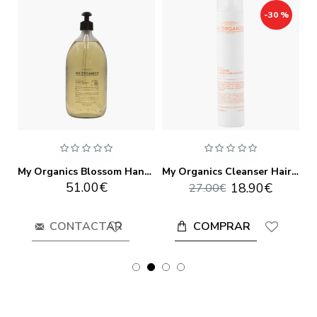
-30 %
My Organics Angel Potion 100 ml
My Organics Blossom Hand Soap 1000ml
My Organics Cleanser Hair And Body 250ml
51.00€
18.90€
27.00€
COMPRAR
CONTACTAR