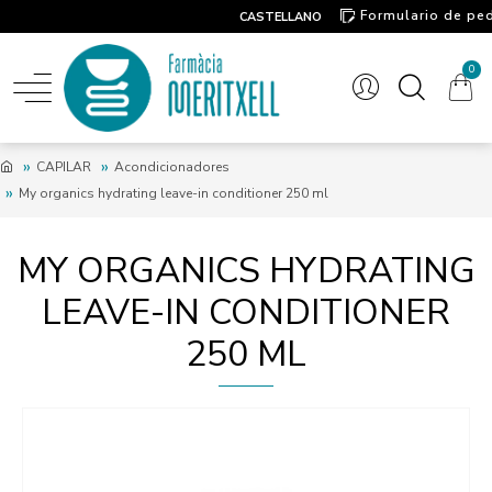
Formulario de pe
CASTELLANO
Contacto
0
CAPILAR
Acondicionadores
My organics hydrating leave-in conditioner 250 ml
MY ORGANICS HYDRATING
LEAVE-IN CONDITIONER
250 ML