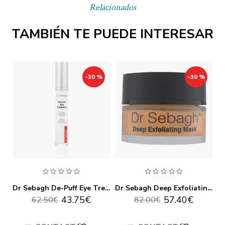
Relacionados
TAMBIÉN TE PUEDE INTERESAR
-30 %
-30 %
Dr Sebagh Breakout Powder & Cream
Dr Sebagh De-Puff Eye Treatment 15ml
Dr Sebagh Deep Exfoliating Mask 50ml
43.75€
57.40€
62.50€
82.00€