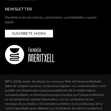
NEWSLETTER
Mantente al día con noticias y promociones suscribiéndote a nuestro
boletín
SUSCRÍBETE AHORA
INFO LEGAL Antes de utilizar los servicios Web de Farmacia Meritxell,
debe Vd. aceptar nuestras condiciones legales. Los medicamentos sólo
pueden ser dispensados previa presentación de la receta médica
correspondiente. La información proporcionada por Farmacia Meritxell
es únicamente de carácter informativo, y no es sustitutiva de los
consejos de su médico. Únicamente su médico es el profesional de la
salud capacitado para detectar sus problemas de salud y recetarle el