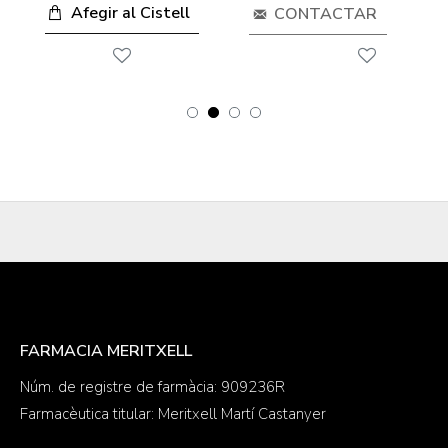
Afegir al Cistell
CONTACTAR
FARMACIA MERITXELL
Núm. de registre de farmàcia: 909236R
Farmacèutica titular: Meritxell Martí Castanyer