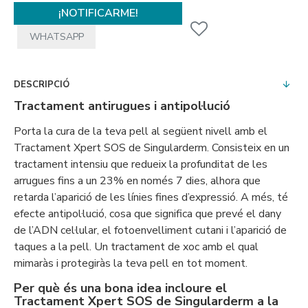
¡NOTIFICARME!
WHATSAPP
DESCRIPCIÓ
Tractament antirugues i antipol·lució
Porta la cura de la teva pell al següent nivell amb el
Tractament Xpert SOS de Singularderm. Consisteix en un
tractament intensiu que redueix la profunditat de les
arrugues fins a un 23% en només 7 dies, alhora que
retarda l’aparició de les línies fines d’expressió. A més, té
efecte antipol·lució, cosa que significa que prevé el dany
de l’ADN cel·lular, el fotoenvelliment cutani i l’aparició de
taques a la pell. Un tractament de xoc amb el qual
mimaràs i protegiràs la teva pell en tot moment.
Per què és una bona idea incloure el
Tractament Xpert SOS de Singularderm a la