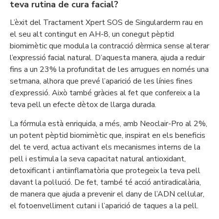
teva rutina de cura facial?
L’èxit del Tractament Xpert SOS de Singularderm rau en
el seu alt contingut en AH-8, un conegut pèptid
biomimètic que modula la contracció dèrmica sense alterar
l’expressió facial natural. D’aquesta manera, ajuda a reduir
fins a un 23% la profunditat de les arrugues en només una
setmana, alhora que prevé l’aparició de les línies fines
d’expressió. Això també gràcies al fet que confereix a la
teva pell un efecte dètox de llarga durada.
La fórmula està enriquida, a més, amb Neoclair-Pro al 2%,
un potent pèptid biomimètic que, inspirat en els beneficis
del te verd, actua activant els mecanismes interns de la
pell i estimula la seva capacitat natural antioxidant,
detoxificant i antiinflamatòria que protegeix la teva pell
davant la pol·lució. De fet, també té acció antiradicalària,
de manera que ajuda a prevenir el dany de l’ADN cel·lular,
el fotoenvelliment cutani i l’aparició de taques a la pell.