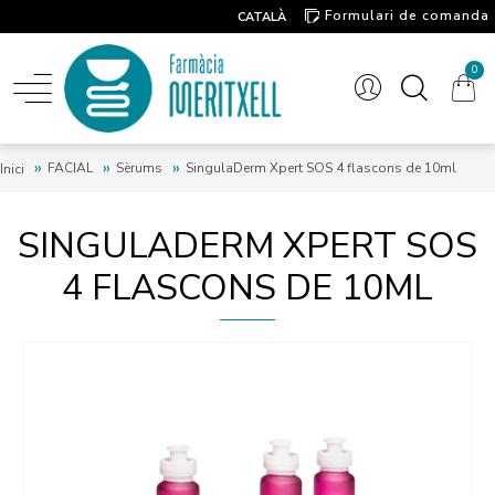
Formulari de comanda
CATALÀ
Contacte
0
FACIAL
Sèrums
SingulaDerm Xpert SOS 4 flascons de 10ml
Inici
SINGULADERM XPERT SOS
4 FLASCONS DE 10ML