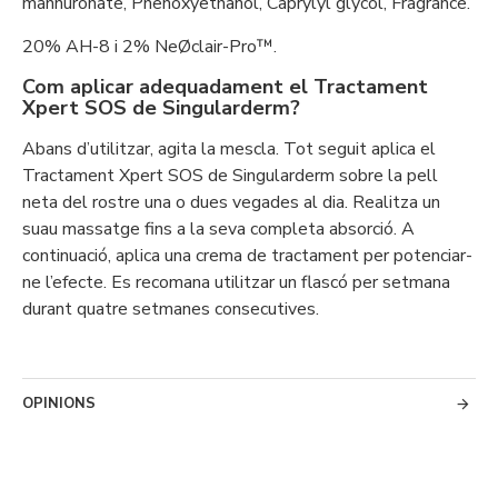
mannuronate, Phenoxyethanol, Caprylyl glycol, Fragrance.
20% AH-8 i 2% NeØclair-Pro™.
Com aplicar adequadament el Tractament
Xpert SOS de Singularderm?
Abans d’utilitzar, agita la mescla. Tot seguit aplica el
Tractament Xpert SOS de Singularderm sobre la pell
neta del rostre una o dues vegades al dia. Realitza un
suau massatge fins a la seva completa absorció. A
continuació, aplica una crema de tractament per potenciar-
ne l’efecte. Es recomana utilitzar un flascó per setmana
durant quatre setmanes consecutives.
OPINIONS