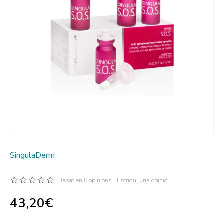
SingulaDerm
Basat en 0 opinions.
Escrigui una opinió
43,20€