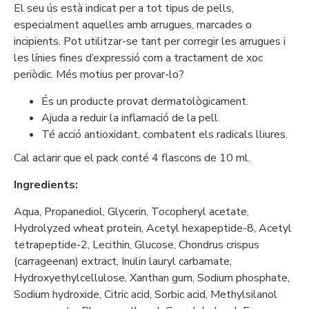
El seu ús està indicat per a tot tipus de pells,
especialment aquelles amb arrugues, marcades o
incipients. Pot utilitzar-se tant per corregir les arrugues i
les línies fines d’expressió com a tractament de xoc
periòdic. Més motius per provar-lo?
És un producte provat dermatològicament.
Ajuda a reduir la inflamació de la pell.
Té acció antioxidant, combatent els radicals lliures.
Cal aclarir que el pack conté 4 flascons de 10 ml.
Ingredients:
Aqua, Propanediol, Glycerin, Tocopheryl acetate,
Hydrolyzed wheat protein, Acetyl hexapeptide-8, Acetyl
tetrapeptide-2, Lecithin, Glucose, Chondrus crispus
(carrageenan) extract, Inulin lauryl carbamate,
Hydroxyethylcellulose, Xanthan gum, Sodium phosphate,
Sodium hydroxide, Citric acid, Sorbic acid, Methylsilanol