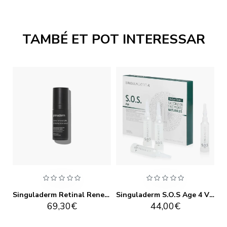
TAMBÉ ET POT INTERESSAR
Singuladerm Retinal Renewal 0.2% GF & Peptide Sérum 30ml
Singuladerm Retinal Renewal 0.3% GF & Peptide Sérum 30ml
Singuladerm S.O.S Age 4 Vials X 10,5ml
69,30€
44,00€