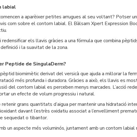
 labial
omencen a aparèixer petites arrugues al seu voltant? Potser una 
llavis com sobre el contorn labial. El Bàlsam Xpert Expression 
tiu.
i redensificar els llavis gràcies a una fórmula que combina pèptids
efinició i la suavitat de la zona.
er Peptide de SingulaDerm?
pèptid biomimètic derivat del versicà que ajuda a millorar la ferme
hidratació més profunda i duradora. Gràcies a això, els llavis es m
ssió del contorn labial es perceben menys marcades. L’acció reden
ortar un efecte de volum progressiu i natural.
 retenir grans quantitats d’aigua per mantenir una hidratació inten
tioxidant davant l’estrès oxidatiu associat a l’envelliment prema
de sequedat o tibantor.
i amb un aspecte més voluminós, juntament amb un contorn labial m