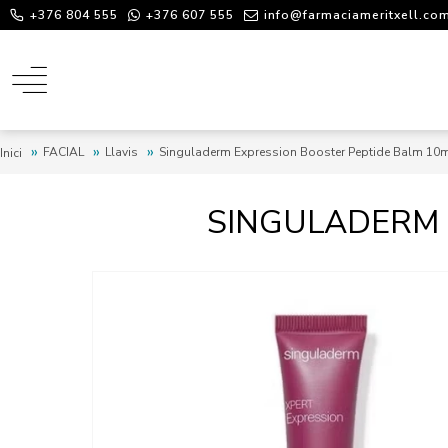
+376 804 555
+376 607 555
info@farmaciameritxell.co
FACIAL
Llavis
Singuladerm Expression Booster Peptide Balm 10
Inici
SINGULADERM 