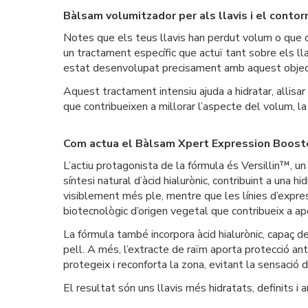
Bàlsam volumitzador per als llavis i el contorn
Notes que els teus llavis han perdut volum o que c
un tractament específic que actuï tant sobre els 
estat desenvolupat precisament amb aquest objec
Aquest tractament intensiu ajuda a hidratar, allisar 
que contribueixen a millorar l’aspecte del volum, la d
Com actua el Bàlsam Xpert Expression Boost
L’actiu protagonista de la fórmula és Versillin™, un 
síntesi natural d’àcid hialurònic, contribuint a una 
visiblement més ple, mentre que les línies d’expre
biotecnològic d’origen vegetal que contribueix a ap
La fórmula també incorpora àcid hialurònic, capaç de
pell. A més, l’extracte de raïm aporta protecció an
protegeix i reconforta la zona, evitant la sensació 
El resultat són uns llavis més hidratats, definits 