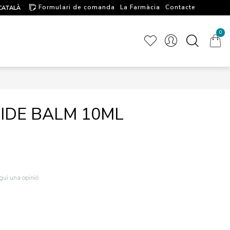
Formulari de comanda
La Farmàcia
Contacte
CATALÀ
Artícules d'interés
0
IDE BALM 10ML
igui una opinió