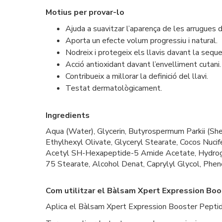
Motius per provar-lo
Ajuda a suavitzar l’aparença de les arrugues d
Aporta un efecte volum progressiu i natural.
Nodreix i protegeix els llavis davant la sequ
Acció antioxidant davant l’envelliment cutani.
Contribueix a millorar la definició del llavi.
Testat dermatològicament.
Ingredients
Aqua (Water), Glycerin, Butyrospermum Parkii (Sh
Ethylhexyl Olivate, Glyceryl Stearate, Cocos Nucife
Acetyl SH-Hexapeptide-5 Amide Acetate, Hydrogen
75 Stearate, Alcohol Denat, Caprylyl Glycol, Phe
Com utilitzar el Bàlsam Xpert Expression Bo
Aplica el Bàlsam Xpert Expression Booster Peptide de