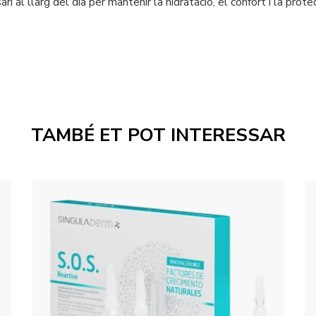
 al llarg del dia per mantenir la hidratació, el confort i la protec
TAMBÉ ET POT INTERESSAR