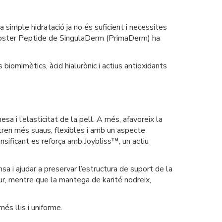
simple hidratació ja no és suficient i necessites
Booster Peptide de SingulaDerm (PrimaDerm) ha
 biomimètics, àcid hialurònic i actius antioxidants
sa i l’elasticitat de la pell. A més, afavoreix la
ostren més suaus, flexibles i amb un aspecte
sificant es reforça amb Joybliss™, un actiu
sa i ajudar a preservar l’estructura de suport de la
tur, mentre que la mantega de karité nodreix,
és llis i uniforme.