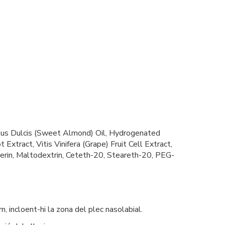
alus Dulcis (Sweet Almond) Oil, Hydrogenated
xtract, Vitis Vinifera (Grape) Fruit Cell Extract,
rin, Maltodextrin, Ceteth-20, Steareth-20, PEG-
, incloent-hi la zona del plec nasolabial.