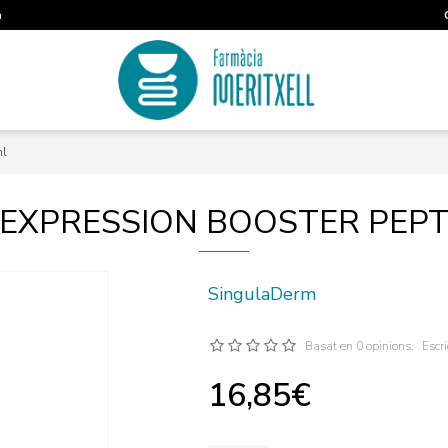
m
ml
EXPRESSION BOOSTER PEPT
SingulaDerm
Basat en 0 opinions.
Escr
16,85€