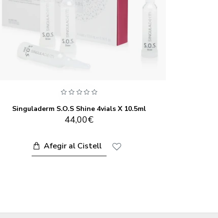
Singuladerm S.O.S Shine 4vials X 10.5ml
Singul
44,00€
Afegir al Cistell