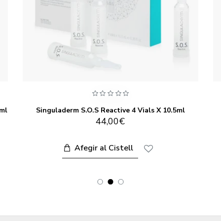
5ml
Singuladerm S.O.S Reactive 4 Vials X 10.5ml
44,00€
Afegir al Cistell