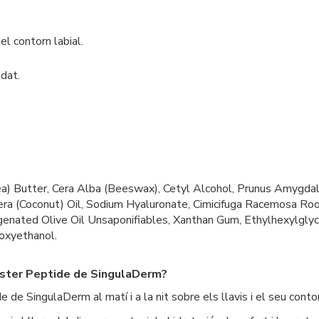
el contorn labial.
edat.
ea) Butter, Cera Alba (Beeswax), Cetyl Alcohol, Prunus Amygd
ra (Coconut) Oil, Sodium Hyaluronate, Cimicifuga Racemosa Root E
ated Olive Oil Unsaponifiables, Xanthan Gum, Ethylhexylglyce
noxyethanol.
oster Peptide de SingulaDerm?
 SingulaDerm al matí i a la nit sobre els llavis i el seu contorn