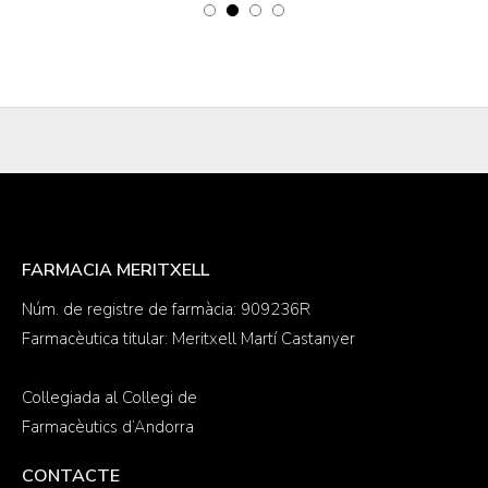
FARMACIA MERITXELL
Núm. de registre de farmàcia: 909236R
Farmacèutica titular: Meritxell Martí Castanyer
Col·legiada al Col·legi de
Farmacèutics d’Andorra
CONTACTE