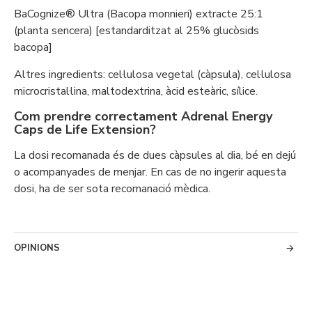
BaCognize® Ultra (Bacopa monnieri) extracte 25:1
(planta sencera) [estandarditzat al 25% glucòsids
bacopa]
Altres ingredients: cel·lulosa vegetal (càpsula), cel·lulosa
microcristal·lina, maltodextrina, àcid esteàric, sílice.
Com prendre correctament Adrenal Energy
Caps de Life Extension?
La dosi recomanada és de dues càpsules al dia, bé en dejú
o acompanyades de menjar. En cas de no ingerir aquesta
dosi, ha de ser sota recomanació mèdica.
OPINIONS