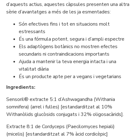
d’aquests actius, aquestes càpsules presenten una altra
sèrie d’avantatges a més de les ja esmentades:
Són efectives fins i tot en situacions molt
estressants
És una fórmula potent, segura i d’ampli espectre
Els adaptògens botànics no mostren efectes
secundaris ni contraindicacions importants
Ajuda a mantenir la teva energia intacta i una
vitalitat diària
És un producte apte per a vegans i vegetarians
Ingredients:
Sensoril® extracte 5:1 d’Ashwagandha (Withania
somnifera) (arrel i fulles) [estandarditzat al 10%
Withanòlids glucòsids conjugats i 32% oligosacàrids].
Extracte 8:1 de Cordyceps (Paecilomyces hepiali)
(micelis) [estandarditzat al 7% àcid cordicèpic]