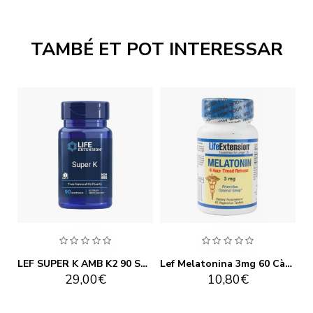
TAMBÉ ET POT INTERESSAR
Lef Melatonina 300 mcg 100 càps
LEF SUPER K AMB K2 90 SOFTGELS
Lef Melatonina 3mg 60 Càpsules
29,00€
10,80€