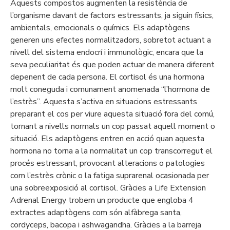
Aquests compostos augmenten la resistència de
l’organisme davant de factors estressants, ja siguin físics,
ambientals, emocionals o químics. Els adaptògens
generen uns efectes normalitzadors, sobretot actuant a
nivell del sistema endocrí i immunològic, encara que la
seva peculiaritat és que poden actuar de manera diferent
depenent de cada persona. El cortisol és una hormona
molt coneguda i comunament anomenada “l’hormona de
l’estrès”. Aquesta s’activa en situacions estressants
preparant el cos per viure aquesta situació fora del comú,
tornant a nivells normals un cop passat aquell moment o
situació. Els adaptògens entren en acció quan aquesta
hormona no torna a la normalitat un cop transcorregut el
procés estressant, provocant alteracions o patologies
com l’estrès crònic o la fatiga suprarenal ocasionada per
una sobreexposició al cortisol. Gràcies a Life Extension
Adrenal Energy trobem un producte que engloba 4
extractes adaptògens com són alfàbrega santa,
cordyceps, bacopa i ashwagandha. Gràcies a la barreja