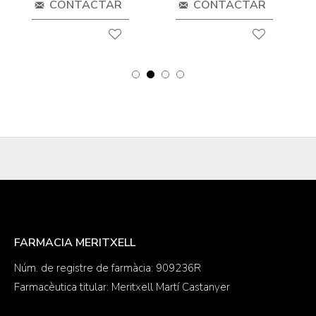
CONTACTAR
CONTACTAR
FARMACIA MERITXELL
Núm. de registre de farmàcia: 909236R
Farmacèutica titular: Meritxell Martí Castanyer