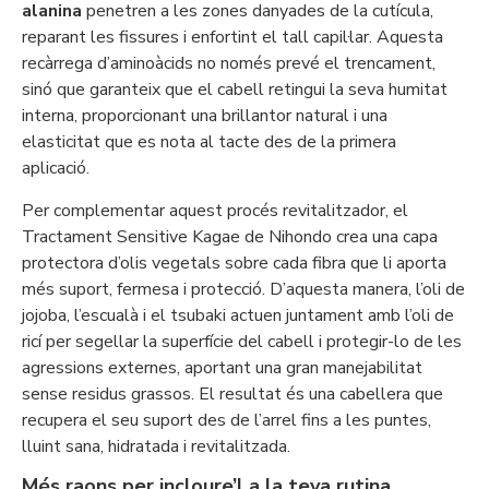
alanina
penetren a les zones danyades de la cutícula,
reparant les fissures i enfortint el tall capil·lar. Aquesta
recàrrega d’aminoàcids no només prevé el trencament,
sinó que garanteix que el cabell retingui la seva humitat
interna, proporcionant una brillantor natural i una
elasticitat que es nota al tacte des de la primera
aplicació.
Per complementar aquest procés revitalitzador, el
Tractament Sensitive Kagae de Nihondo crea una capa
protectora d’olis vegetals sobre cada fibra que li aporta
més suport, fermesa i protecció. D’aquesta manera, l’oli de
jojoba, l’escualà i el tsubaki actuen juntament amb l’oli de
ricí per segellar la superfície del cabell i protegir-lo de les
agressions externes, aportant una gran manejabilitat
sense residus grassos. El resultat és una cabellera que
recupera el seu suport des de l’arrel fins a les puntes,
lluint sana, hidratada i revitalitzada.
Més raons per incloure’l a la teva rutina