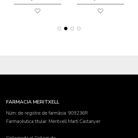
FARMACIA MERITXELL
Núm. de registre de farmàcia: 909236R
Farmacèutica titular: Meritxell Martí Castanyer