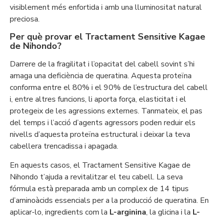
visiblement més enfortida i amb una lluminositat natural
preciosa.
Per què provar el Tractament Sensitive Kagae
de Nihondo?
Darrere de la fragilitat i l’opacitat del cabell sovint s’hi
amaga una deficiència de queratina. Aquesta proteïna
conforma entre el 80% i el 90% de l’estructura del cabell
i, entre altres funcions, li aporta força, elasticitat i el
protegeix de les agressions externes. Tanmateix, el pas
del temps i l’acció d’agents agressors poden reduir els
nivells d’aquesta proteïna estructural i deixar la teva
cabellera trencadissa i apagada.
En aquests casos, el Tractament Sensitive Kagae de
Nihondo t’ajuda a revitalitzar el teu cabell. La seva
fórmula està preparada amb un complex de 14 tipus
d’aminoàcids essencials per a la producció de queratina. En
aplicar-lo, ingredients com la
L-arginina
, la glicina i la
L-