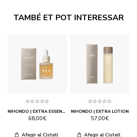
TAMBÉ ET POT INTERESSAR
| EMULSION SENSITIVE
NIHONDO | EXTRA ESSENCE
NIHONDO | EXTRA LOTION
68,00€
57,00€
Afegir al Cistell
Afegir al Cistell