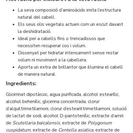
La seva composició d’aminoàcids imita l’estructura
natural del cabell.
Els seus olis vegetals actuen com un escut davant
la deshidratació.
Ideal per a cabells fins o trencadissos que
necessiten recuperar cos i volum.
Dissenyat per hidratar intensament sense restar
volum ni moviment a la cabellera.
Aporta un extra de brillantor que il·lumina el cabell
de manera natural.
Ingredients:
Glicirrinat dipotàssic, aigua purificada, alcohol estearílic,
alcohol behenílic, glicerina concentrada, clorur
d’alquiltrimetilamoni, clorur d’esteariltrimetilamoni, solució
de lactat de sodi, alcohol D-pantotenílic, extracte d’arrel
de
Scutellaria baicalensis
, extracte de
Polygonum
cuspidatum
, extracte de
Centella asiatica
, extracte de