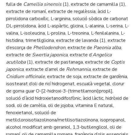
fulla de
Camellia sinensis
(1), extracte de camamilla (1),
extracte de romaní, extracte de regalèssia, àcid L-
pirrolidona carboxílic, L-arginina, solució sòdica de carbonat
DL-pirrolidona, àcid L-aspàrtic, glicina, L-alanina, L-serina, L-
valina, L-isoleucina, L-prolina, L-treonina, L-fenilalanina, L-
histidina, trimetilglicina, extracte de lavanda (1), extracte
d’escorça de
Phellodendron
, extracte de
Paeonia alba
,
extracte de
Swertia japonica
, extracte d’
Angelica
acutiloba
(1), extracte de pastanaga, extracte de
Coptis
japonica
, extracte d’arrel de
Rehmannia
, extracte de
Cnidium officinale
, extracte de soja, extracte de gardènia,
isostearat d’oli de ricí hidrogenat, escualà vegetal, clorur
de goma guar O-[2-hidroxi-3-(trimetilamoni)propil],
solució d’àcid hidroxietanodifosfònic, àcid làctic, hidròxid de
sodi, oli de camèlia, oli de jojoba, vitamina E natural,
fenoxietanol, solució de
metilcloroisotiazolinona/metilisotiazolinona, isopropanol,
alcohol modificat amb geraniol, 1,3-butilenglicol, oli de
romaní, oli de camamilla romana, fragància d’olis essencials