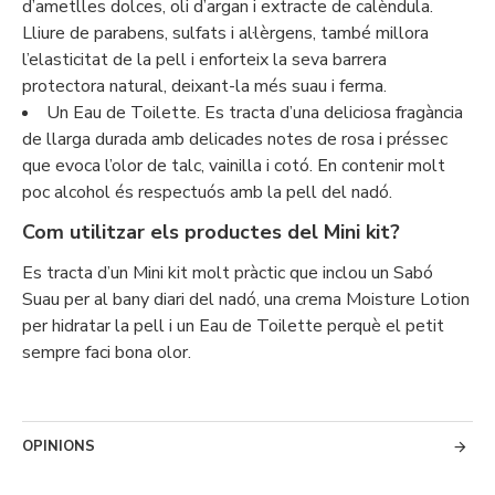
d’ametlles dolces, oli d’argan i extracte de calèndula.
Lliure de parabens, sulfats i al·lèrgens, també millora
l’elasticitat de la pell i enforteix la seva barrera
protectora natural, deixant-la més suau i ferma.
Un Eau de Toilette. Es tracta d’una deliciosa fragància
de llarga durada amb delicades notes de rosa i préssec
que evoca l’olor de talc, vainilla i cotó. En contenir molt
poc alcohol és respectuós amb la pell del nadó.
Com utilitzar els productes del Mini kit?
Es tracta d’un Mini kit molt pràctic que inclou un Sabó
Suau per al bany diari del nadó, una crema Moisture Lotion
per hidratar la pell i un Eau de Toilette perquè el petit
sempre faci bona olor.
OPINIONS