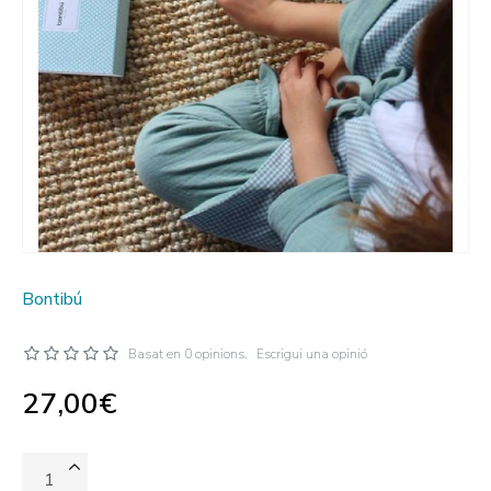
Bontibú
Basat en 0 opinions.
Escrigui una opinió
27,00€