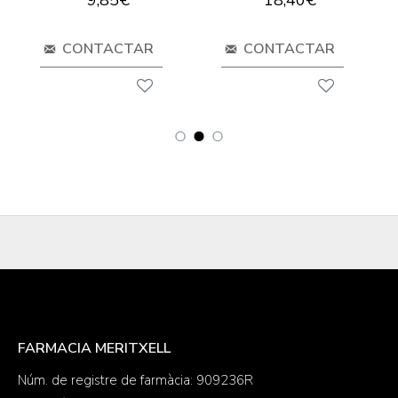
9,85€
18,40€
CONTACTAR
CONTACTAR
FARMACIA MERITXELL
Núm. de registre de farmàcia: 909236R