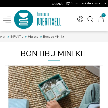
Formulari de comanda
CATALÀ
Contacte
0
INFANTIL
Higiene
Bontibu Mini kit
Inici
BONTIBU MINI KIT