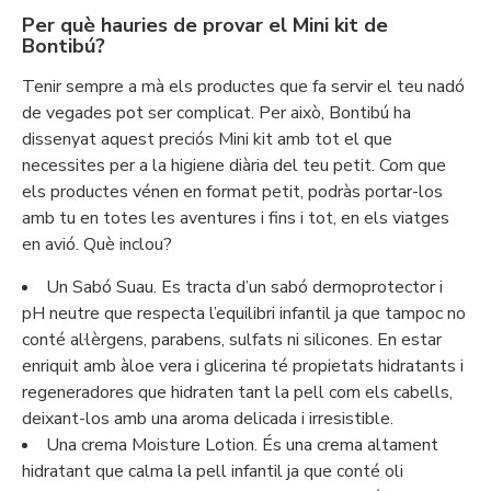
Per què hauries de provar el Mini kit de
Bontibú?
Tenir sempre a mà els productes que fa servir el teu nadó
de vegades pot ser complicat. Per això, Bontibú ha
dissenyat aquest preciós Mini kit amb tot el que
necessites per a la higiene diària del teu petit. Com que
els productes vénen en format petit, podràs portar-los
amb tu en totes les aventures i fins i tot, en els viatges
en avió. Què inclou?
Un Sabó Suau. Es tracta d’un sabó dermoprotector i
pH neutre que respecta l’equilibri infantil ja que tampoc no
conté al·lèrgens, parabens, sulfats ni silicones. En estar
enriquit amb àloe vera i glicerina té propietats hidratants i
regeneradores que hidraten tant la pell com els cabells,
deixant-los amb una aroma delicada i irresistible.
Una crema Moisture Lotion. És una crema altament
hidratant que calma la pell infantil ja que conté oli