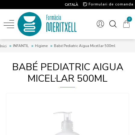
Formulari de comanda
CATALÀ
Contacte
0
INFANTIL
Higiene
Babé Pediatric Aigua Micel·lar 500ml
Inici
BABÉ PEDIATRIC AIGUA
MICEL·LAR 500ML