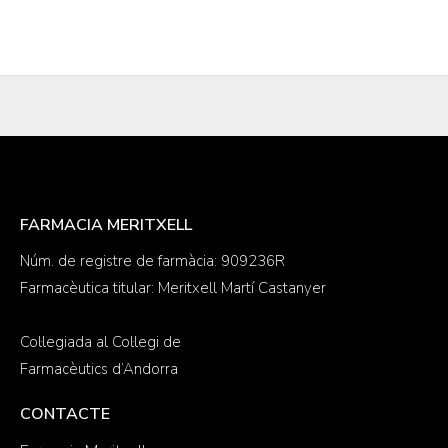
FARMACIA MERITXELL
Núm. de registre de farmàcia: 909236R
Farmacèutica titular: Meritxell Martí Castanyer
Col·legiada al Col·legi de
Farmacèutics d’Andorra
CONTACTE