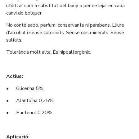
utilitzar com a substitut del bany o per netejar en cada
canvi de bolquer.
No conté sabó, perfum, conservants ni parabens. Lliure
d’alcohol i sense colorants. Sense olis minerals. Sense
sulfats.
Tolerància molt alta. És hipoal·lergènic.
Actius:
•
Glicerina 5%
•
Alantoïna 0,25%
•
Pantenol 0,20%
Aplicació: