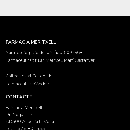
FARMACIA MERITXELL
Núm. de registre de farmàcia: 909236R
Farmacèutica titular: Meritxell Martí Castanyer
Col·legiada al Col·legi de
Farmacèutics d’Andorra
CONTACTE
Farmacia Meritxell
Dr. Nequi nº 7
AD500 Andorra la Vella
Tel: + 376 804555