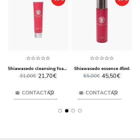
Shiawasedo 3d mask (5 masks)
Shiawasedo cleansing foam 120ml
Shiawasedo essence 45ml
21,70€
45,50€
31,00€
65,00€
CONTACTAR
CONTACTAR