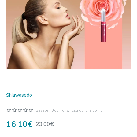
Shiawasedo
Basat en 0 opinions.
Escrigui una opinió
16,10€
23,00€