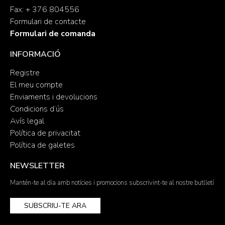
Fax: + 376 804556
Formulari de contacte
Formulari de comanda
INFORMACIÓ
Registre
El meu compte
Enviaments i devolucions
Condicions d’ús
Avís legal
Política de privacitat
Política de galetes
NEWSLETTER
Mantén-te al dia amb notícies i promocions subscrivint-te al nostre butlletí
SUBSCRIU-TE ARA