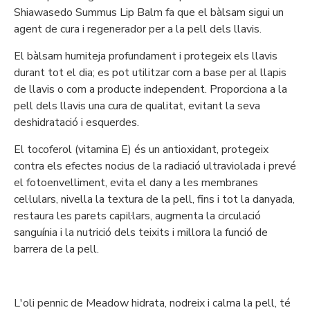
Shiawasedo Summus Lip Balm fa que el bàlsam sigui un
agent de cura i regenerador per a la pell dels llavis.
El bàlsam humiteja profundament i protegeix els llavis
durant tot el dia; es pot utilitzar com a base per al llapis
de llavis o com a producte independent. Proporciona a la
pell dels llavis una cura de qualitat, evitant la seva
deshidratació i esquerdes.
El tocoferol (vitamina E) és un antioxidant, protegeix
contra els efectes nocius de la radiació ultraviolada i prevé
el fotoenvelliment, evita el dany a les membranes
cel·lulars, nivella la textura de la pell, fins i tot la danyada,
restaura les parets capil·lars, augmenta la circulació
sanguínia i la nutrició dels teixits i millora la funció de
barrera de la pell.
L'oli pennic de Meadow hidrata, nodreix i calma la pell, té