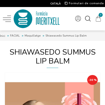
Formulari de comanda
CATALÀ
Contacte
0
FACIAL
Maquillatge
Shiawasedo Summus Lip Balm
Inici
SHIAWASEDO SUMMUS
LIP BALM
-30 %