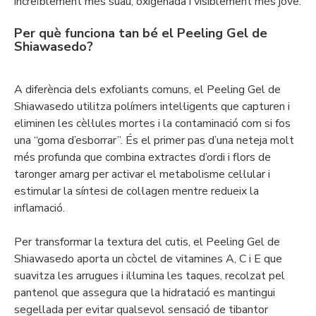
increïblement més suau, oxigenada i visiblement més jove.
Per què funciona tan bé el Peeling Gel de
Shiawasedo?
A diferència dels exfoliants comuns, el Peeling Gel de
Shiawasedo utilitza polímers intel·ligents que capturen i
eliminen les cèl·lules mortes i la contaminació com si fos
una “goma d’esborrar”. És el primer pas d’una neteja molt
més profunda que combina extractes d’ordi i flors de
taronger amarg per activar el metabolisme cel·lular i
estimular la síntesi de col·lagen mentre redueix la
inflamació.
Per transformar la textura del cutis, el Peeling Gel de
Shiawasedo aporta un còctel de vitamines A, C i E que
suavitza les arrugues i il·lumina les taques, recolzat pel
pantenol que assegura que la hidratació es mantingui
segellada per evitar qualsevol sensació de tibantor