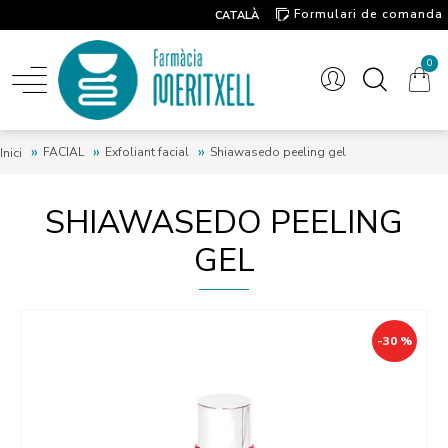
Formulari de comanda
CATALÀ
Contacte
0
FACIAL
Exfoliant facial
Shiawasedo peeling gel
Inici
SHIAWASEDO PEELING
GEL
-30 %