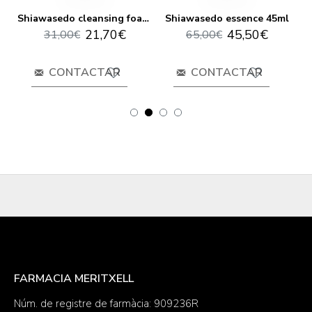
Shiawasedo 3d mask (5 masks)
Shiawasedo cleansing foam 120ml
Shiawasedo essence 45ml
21,70€
45,50€
31,00€
65,00€
CONTACTAR
CONTACTAR
FARMACIA MERITXELL
Núm. de registre de farmàcia: 909236R