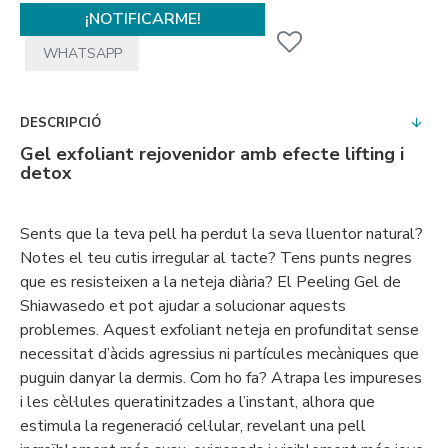
¡NOTIFICARME!
WHATSAPP
DESCRIPCIÓ
Gel exfoliant rejovenidor amb efecte lifting i
detox
Sents que la teva pell ha perdut la seva lluentor natural?
Notes el teu cutis irregular al tacte? Tens punts negres
que es resisteixen a la neteja diària? El Peeling Gel de
Shiawasedo et pot ajudar a solucionar aquests
problemes. Aquest exfoliant neteja en profunditat sense
necessitat d’àcids agressius ni partícules mecàniques que
puguin danyar la dermis. Com ho fa? Atrapa les impureses
i les cèl·lules queratinitzades a l’instant, alhora que
estimula la regeneració cel·lular, revelant una pell