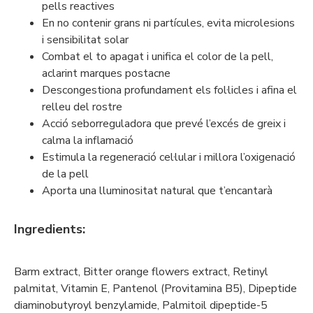
pells reactives
En no contenir grans ni partícules, evita microlesions
i sensibilitat solar
Combat el to apagat i unifica el color de la pell,
aclarint marques postacne
Descongestiona profundament els fol·licles i afina el
relleu del rostre
Acció seborreguladora que prevé l’excés de greix i
calma la inflamació
Estimula la regeneració cel·lular i millora l’oxigenació
de la pell
Aporta una lluminositat natural que t’encantarà
Ingredients:
Barm extract, Bitter orange flowers extract, Retinyl
palmitat, Vitamin E, Pantenol (Provitamina B5), Dipeptide
diaminobutyroyl benzylamide, Palmitoil dipeptide-5