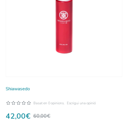
Shiawasedo
Basat en 0 opinions.
Escrigui una opinió
42,00€
60,00€