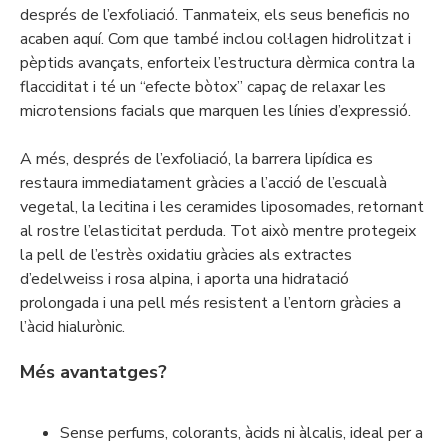
després de l’exfoliació. Tanmateix, els seus beneficis no
acaben aquí. Com que també inclou col·lagen hidrolitzat i
pèptids avançats, enforteix l’estructura dèrmica contra la
flacciditat i té un “efecte bòtox” capaç de relaxar les
microtensions facials que marquen les línies d’expressió.
A més, després de l’exfoliació, la barrera lipídica es
restaura immediatament gràcies a l’acció de l’escualà
vegetal, la lecitina i les ceramides liposomades, retornant
al rostre l’elasticitat perduda. Tot això mentre protegeix
la pell de l’estrès oxidatiu gràcies als extractes
d’edelweiss i rosa alpina, i aporta una hidratació
prolongada i una pell més resistent a l’entorn gràcies a
l’àcid hialurònic.
Més avantatges?
Sense perfums, colorants, àcids ni àlcalis, ideal per a