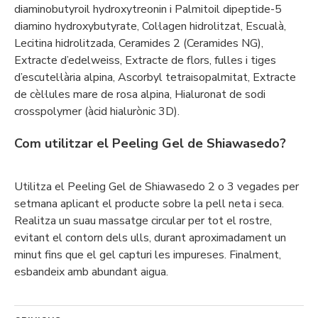
diaminobutyroil hydroxytreonin i Palmitoil dipeptide-5
diamino hydroxybutyrate, Col·lagen hidrolitzat, Escualà,
Lecitina hidrolitzada, Ceramides 2 (Ceramides NG),
Extracte d’edelweiss, Extracte de flors, fulles i tiges
d’escutel·lària alpina, Ascorbyl tetraisopalmitat, Extracte
de cèl·lules mare de rosa alpina, Hialuronat de sodi
crosspolymer (àcid hialurònic 3D).
Com utilitzar el Peeling Gel de Shiawasedo?
Utilitza el Peeling Gel de Shiawasedo 2 o 3 vegades per
setmana aplicant el producte sobre la pell neta i seca.
Realitza un suau massatge circular per tot el rostre,
evitant el contorn dels ulls, durant aproximadament un
minut fins que el gel capturi les impureses. Finalment,
esbandeix amb abundant aigua.