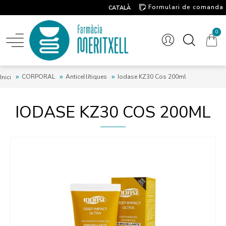
Formulari de comanda
CATALÀ
Contacte
0
CORPORAL
Anticel·lítiques
Iodase KZ30 Cos 200ml
Inici
IODASE KZ30 COS 200ML