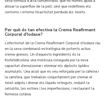
seva fórmula d’alta concentració, que no només ajuda a
allisar la superfície de la pell, sinó que redefineix els
contorns i retorna l’elasticitat perduda als teixits.
Per què és tan efectiva la Crema Reafirmant
Corporal d’Iodase?
L’efectivitat de la Crema Reafirmant Corporal d’Iodase rau
en la seva combinació estratègica de potents actius
crema-greixos. Un d’aquests ingredients és la
fosfatidilcolina, una molècula coneguda per la seva
capacitat d’emulsionar i eliminar els dipòsits lipídics
acumulats. Una acció que es veu reforçada per la cafeïna i
la carnitina, que treballen conjuntament per cremar el
teixit adipós i drenar els líquids retinguts, reduint la
cel·lulitis, les estries i les imperfeccions, i restaurant la
fermesa cutània.