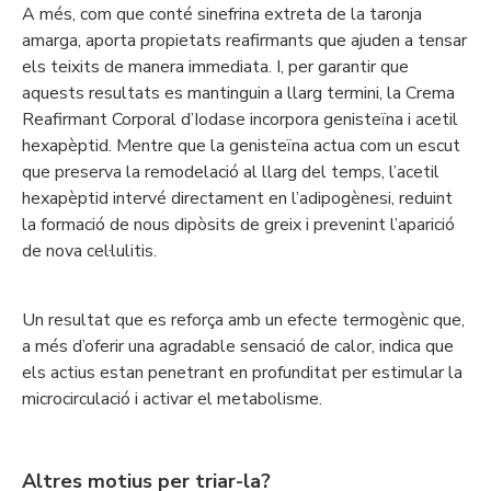
A més, com que conté sinefrina extreta de la taronja
amarga, aporta propietats reafirmants que ajuden a tensar
els teixits de manera immediata. I, per garantir que
aquests resultats es mantinguin a llarg termini, la Crema
Reafirmant Corporal d’Iodase incorpora genisteïna i acetil
hexapèptid. Mentre que la genisteïna actua com un escut
que preserva la remodelació al llarg del temps, l’acetil
hexapèptid intervé directament en l’adipogènesi, reduint
la formació de nous dipòsits de greix i prevenint l’aparició
de nova cel·lulitis.
Un resultat que es reforça amb un efecte termogènic que,
a més d’oferir una agradable sensació de calor, indica que
els actius estan penetrant en profunditat per estimular la
microcirculació i activar el metabolisme.
Altres motius per triar-la?