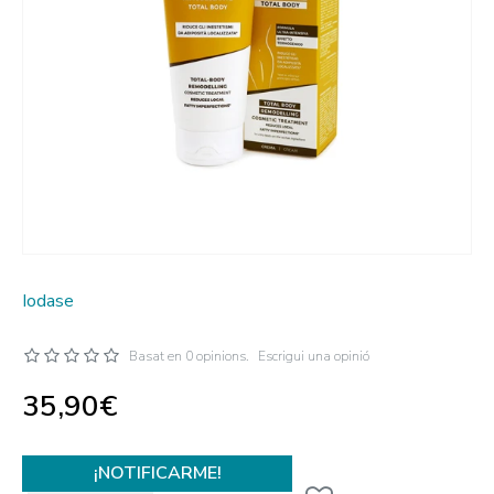
Iodase
Basat en 0 opinions.
Escrigui una opinió
35,90€
¡NOTIFICARME!