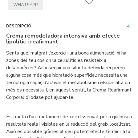
WHATSAPP
DESCRIPCIÓ
Crema remodeladora intensiva amb efecte
lipolític i reafirmant
Sents que, malgrat l’exercici i una bona alimentació, hi ha
zones del teu cos on la cel·lulitis es resisteix a
desaparèixer? Aconseguir una silueta definida requereix
alguna cosa més que hidratació superficial: necessita una
tecnologia capaç d’activar el metabolisme cel·lular allà on
més es necessita. I, en aquest sentit, la Crema Reafirmant
Corporal d’Iodase pot ajudar-te.
Es tracta d’un tractament de xoc dissenyat per a qui busca
resultats reals i visibles en la reducció del greix localitzat.
Això és possible gràcies al seu potent efecte tèrmic i a la