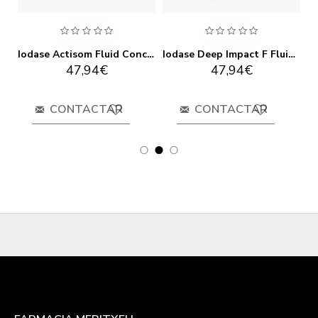
Solució Ampolles
Iodase Actisom Fluid Concentrat 100ml
Iodase Deep Impact F Fluid 100ml
47,94€
47,94€
CONTACTAR
CONTACTAR