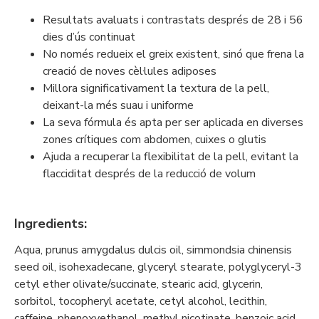
Resultats avaluats i contrastats després de 28 i 56
dies d’ús continuat
No només redueix el greix existent, sinó que frena la
creació de noves cèl·lules adiposes
Millora significativament la textura de la pell,
deixant-la més suau i uniforme
La seva fórmula és apta per ser aplicada en diverses
zones crítiques com abdomen, cuixes o glutis
Ajuda a recuperar la flexibilitat de la pell, evitant la
flacciditat després de la reducció de volum
Ingredients
:
Aqua, prunus amygdalus dulcis oil, simmondsia chinensis
seed oil, isohexadecane, glyceryl stearate, polyglyceryl-3
cetyl ether olivate/succinate, stearic acid, glycerin,
sorbitol, tocopheryl acetate, cetyl alcohol, lecithin,
caffeine, phenoxyethanol, methyl nicotinate, benzoic acid,