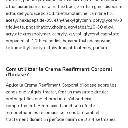
citrus aurantium amara fruit extract, xanthan gum, disodium
edta, dehydroacetic acid, triethanolamine, carnitine hcl,
acetyl hexapeptide-39, ethylhexylglycerin, polyglyceryl-3
triolivate, phosphatidylcholine, acrylates/c10-30 alkyl
acrylate crosspolymer, caprylyl glycol, glyceryl caprylate,
propanediol, 1,2 hexanediol, hexamethylindanopyran,
tetramethyl acetyloctahydronaphthalenes, parfum.
Com utilitzar la Crema Reafirmant Corporal
d’Iodase?
Aplica la Crema Reafirmant Corporal d’Iodase sobre les
zones que vulguis tractar, fent un massatge circular
prolongat fins que el producte s’absorbeixi
completament. Per maximitzar el seu efecte
remodelador, es recomana ser constant amb el
tractament durant un període mínim de 3 a 4 setmanes.