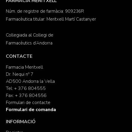
FARMACIA MERITXELL
Núm. de registre de farmàcia: 909236R
Farmacèutica titular: Meritxell Martí Castanyer
Col·legiada al Col·legi de
Farmacèutics d’Andorra
CONTACTE
Farmacia Meritxell
Dr. Nequi nº 7
AD500 Andorra la Vella
Tel: + 376 804555
Fax: + 376 804556
Formulari de contacte
Formulari de comanda
INFORMACIÓ