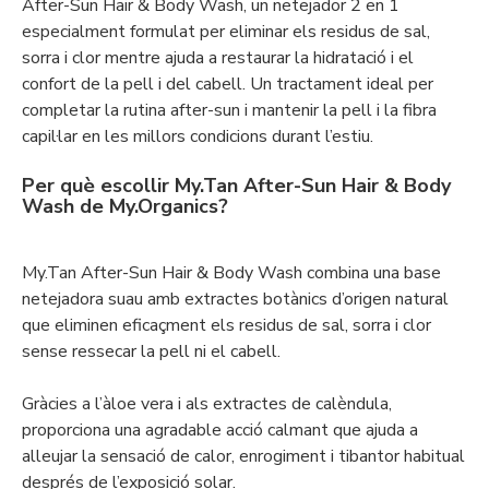
After-Sun Hair & Body Wash, un netejador 2 en 1
especialment formulat per eliminar els residus de sal,
sorra i clor mentre ajuda a restaurar la hidratació i el
confort de la pell i del cabell. Un tractament ideal per
completar la rutina after-sun i mantenir la pell i la fibra
capil·lar en les millors condicions durant l’estiu.
Per què escollir My.Tan After-Sun Hair & Body
Wash de My.Organics?
My.Tan After-Sun Hair & Body Wash combina una base
netejadora suau amb extractes botànics d’origen natural
que eliminen eficaçment els residus de sal, sorra i clor
sense ressecar la pell ni el cabell.
Gràcies a l’àloe vera i als extractes de calèndula,
proporciona una agradable acció calmant que ajuda a
alleujar la sensació de calor, enrogiment i tibantor habitual
després de l’exposició solar.