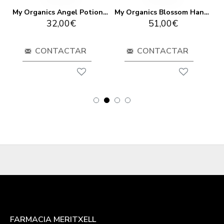
My Organics After Sun Cream 250 Ml
My Organics Angel Potion 100 ml
My Organics Blossom Hand Soap 1000ml
32,00€
51,00€
CONTACTAR
CONTACTAR
FARMACIA MERITXELL