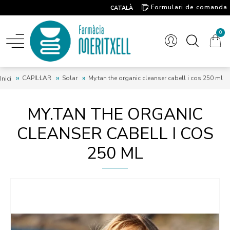
Formulari de comanda
CATALÀ
Contacte
0
CAPIL·LAR
Solar
My.tan the organic cleanser cabell i cos 250 ml
Inici
MY.TAN THE ORGANIC
CLEANSER CABELL I COS
250 ML