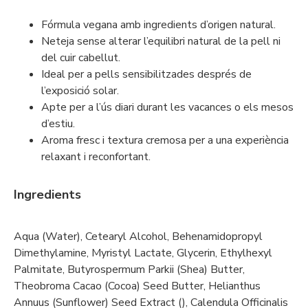
Fórmula vegana amb ingredients d’origen natural.
Neteja sense alterar l’equilibri natural de la pell ni
del cuir cabellut.
Ideal per a pells sensibilitzades després de
l’exposició solar.
Apte per a l’ús diari durant les vacances o els mesos
d’estiu.
Aroma fresc i textura cremosa per a una experiència
relaxant i reconfortant.
Ingredients
Aqua (Water), Cetearyl Alcohol, Behenamidopropyl
Dimethylamine, Myristyl Lactate, Glycerin, Ethylhexyl
Palmitate, Butyrospermum Parkii (Shea) Butter,
Theobroma Cacao (Cocoa) Seed Butter, Helianthus
Annuus (Sunflower) Seed Extract (), Calendula Officinalis