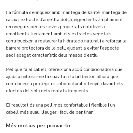
La fórmula s’enriqueix amb mantega de karité, mantega de
cacau i extracte d’ametlla dolça, ingredients àmpliament
reconeguts per les seves propietats nutritives i
emol·lients. Juntament amb els extractes vegetals,
contribueixen a restaurar la hidratació natural i a reforçar la
barrera protectora de la pell, ajudant a evitar l’aspecte
sec i apagat característic dels mesos d’estiu.
Pel que fa al cabell, ofereix una acció condicionadora que
ajuda a millorar-ne la suavitat i la brillantor, alhora que
contribueix a protegir el color natural o tenyit davant els
efectes del sol i dels rentats freqüents.
El resultat és una pell més confortable i flexible i un
cabell més suau, lleuger i fàcil de pentinar.
Més motius per provar-lo