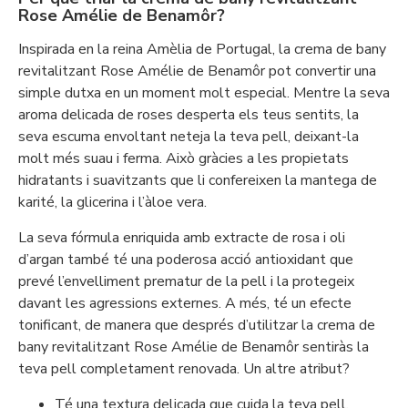
Rose Amélie de Benamôr?
Inspirada en la reina Amèlia de Portugal, la crema de bany
revitalitzant Rose Amélie de Benamôr pot convertir una
simple dutxa en un moment molt especial. Mentre la seva
aroma delicada de roses desperta els teus sentits, la
seva escuma envoltant neteja la teva pell, deixant-la
molt més suau i ferma. Això gràcies a les propietats
hidratants i suavitzants que li confereixen la mantega de
karité, la glicerina i l’àloe vera.
La seva fórmula enriquida amb extracte de rosa i oli
d’argan també té una poderosa acció antioxidant que
prevé l’envelliment prematur de la pell i la protegeix
davant les agressions externes. A més, té un efecte
tonificant, de manera que després d’utilitzar la crema de
bany revitalitzant Rose Amélie de Benamôr sentiràs la
teva pell completament renovada. Un altre atribut?
Té una textura delicada que cuida la teva pell.