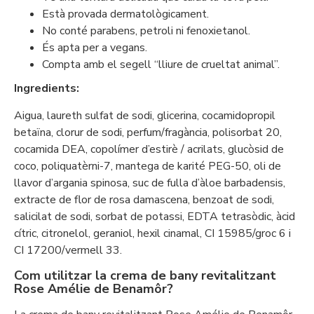
Està provada dermatològicament.
No conté parabens, petroli ni fenoxietanol.
És apta per a vegans.
Compta amb el segell “lliure de crueltat animal”.
Ingredients:
Aigua, laureth sulfat de sodi, glicerina, cocamidopropil
betaïna, clorur de sodi, perfum/fragància, polisorbat 20,
cocamida DEA, copolímer d’estirè / acrilats, glucòsid de
coco, poliquatèrni-7, mantega de karité PEG-50, oli de
llavor d’argania spinosa, suc de fulla d’àloe barbadensis,
extracte de flor de rosa damascena, benzoat de sodi,
salicilat de sodi, sorbat de potassi, EDTA tetrasòdic, àcid
cítric, citronelol, geraniol, hexil cinamal, CI 15985/groc 6 i
CI 17200/vermell 33.
Com utilitzar la crema de bany revitalitzant
Rose Amélie de Benamôr?