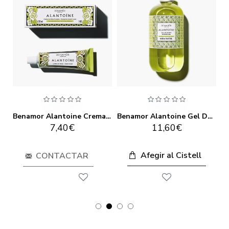
Benamor Alantoine Crema de Llavis 10ml
Benamor Alantoine Crema De Mans Protectora 30ml
Benamor Alantoine Gel De Bany 500ml
7,40€
11,60€
Afegir al Cistell
CONTACTAR