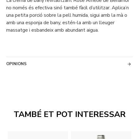
La crema de bany revitalitzant Rose Amélie de Benamôr
no només és efectiva sinó també fàcil d’utilitzar. Aplica’n
una petita porció sobre la pell humida, sigui amb la mà o
amb una esponja de bany, estén-la amb un lleuger
massatge i esbandeix amb abundant aigua.
OPINIONS
TAMBÉ ET POT INTERESSAR