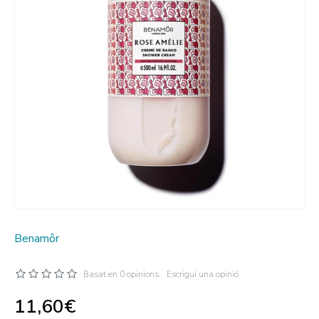
Benamôr
Basat en 0 opinions.
Escrigui una opinió
11,60€