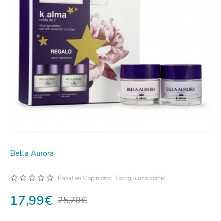
Bella Aurora
Basat en 0 opinions.
Escrigui una opinió
17,99€
25,70€