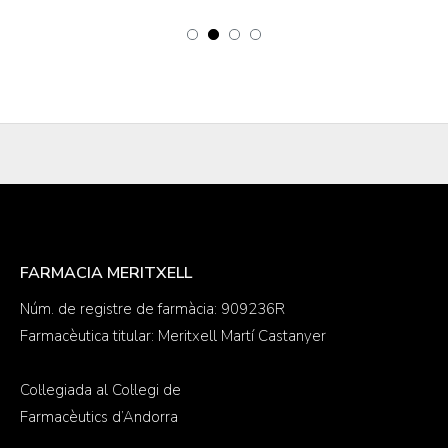
FARMACIA MERITXELL
Núm. de registre de farmàcia: 909236R
Farmacèutica titular: Meritxell Martí Castanyer
Col·legiada al Col·legi de
Farmacèutics d’Andorra