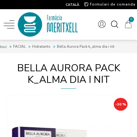
Formulari de comanda
CATALÀ
Contacte
0
FACIAL
Hidratants
Bella Aurora Pack k_alma dia i nit
Inici
BELLA AURORA PACK
K_ALMA DIA I NIT
-30 %