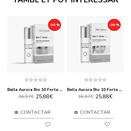
-30 %
-30 %
a Aurora Bio 10 Forte L-Tigo 30ml Pharma
Bella Aurora Bio 10 Forte M-Lasma 30ml Pharma
Bella Aurora Bio 10 Forte Mark-S 30ml Pharma
25,88€
25,88€
36,97€
36,97€
CONTACTAR
CONTACTAR