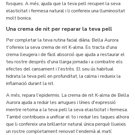
fosques. A més, ajuda que la teva pell recuperi la seva
elasticitat i fermesa natural i li confereix una lluminositat
molt bonica.
Una crema de nit per reparar la teva pell
Per completar la teva rutina facial diària, Bella Aurora
t'ofereix la seva crema de nit K-alma. Es tracta d'una
crema lleugera i de fàcil absorció que ajuda a restaurar el
teu rostre després d'una llarga jornada i a combatre els
efectes del cansament i l'estrès. El seu ús habitual
hidrata la teva pell en profunditat, la calma i redueix la
inflamació durant la nit.
A més, repara l'epidermis. La crema de nit K-alma de Bella
Aurora ajuda a reduir les arrugues i línies d'expressió
mentre retorna a la teva pell la seva elasticitat i fermesa.
També contribueix a unificar el to i reduir les taques alhora
que li confereix una brillantor natural única perquè llueixis
un rostre completament renovat l'endemà al matí.