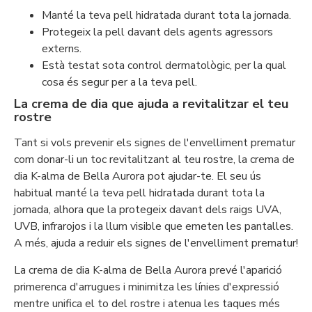
Manté la teva pell hidratada durant tota la jornada.
Protegeix la pell davant dels agents agressors
externs.
Està testat sota control dermatològic, per la qual
cosa és segur per a la teva pell.
La crema de dia que ajuda a revitalitzar el teu
rostre
Tant si vols prevenir els signes de l'envelliment prematur
com donar-li un toc revitalitzant al teu rostre, la crema de
dia K-alma de Bella Aurora pot ajudar-te. El seu ús
habitual manté la teva pell hidratada durant tota la
jornada, alhora que la protegeix davant dels raigs UVA,
UVB, infrarojos i la llum visible que emeten les pantalles.
A més, ajuda a reduir els signes de l'envelliment prematur!
La crema de dia K-alma de Bella Aurora prevé l'aparició
primerenca d'arrugues i minimitza les línies d'expressió
mentre unifica el to del rostre i atenua les taques més