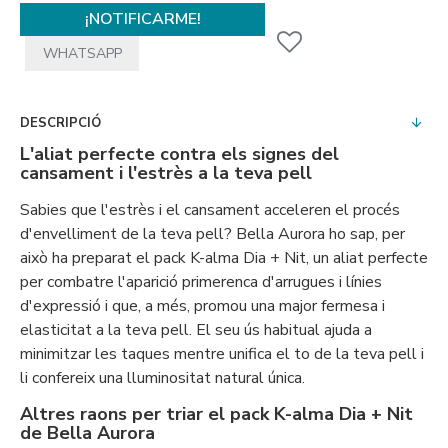
¡NOTIFICARME!
WHATSAPP
DESCRIPCIÓ
L'aliat perfecte contra els signes del
cansament i l'estrès a la teva pell
Sabies que l'estrès i el cansament acceleren el procés
d'envelliment de la teva pell? Bella Aurora ho sap, per
això ha preparat el pack K-alma Dia + Nit, un aliat perfecte
per combatre l'aparició primerenca d'arrugues i línies
d'expressió i que, a més, promou una major fermesa i
elasticitat a la teva pell. El seu ús habitual ajuda a
minimitzar les taques mentre unifica el to de la teva pell i
li confereix una lluminositat natural única.
Altres raons per triar el pack K-alma Dia + Nit
de Bella Aurora