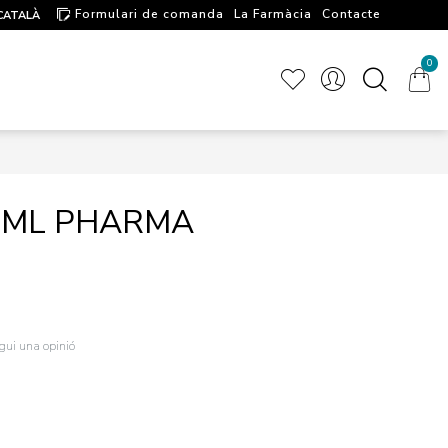
Formulari de comanda
La Farmàcia
Contacte
CATALÀ
Artícules d'interés
0
30ML PHARMA
igui una opinió