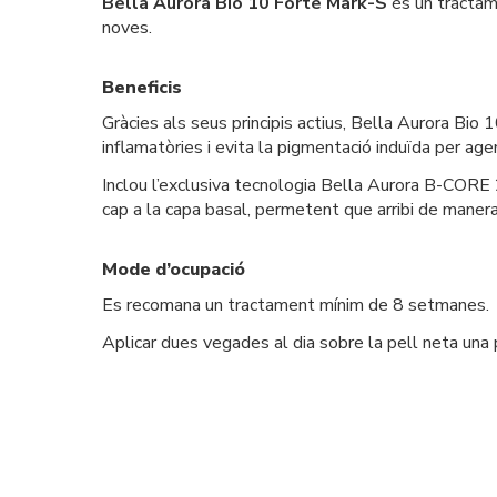
Bella Aurora Bio 10 Forte Mark-S
és un tractame
noves.
Beneficis
Gràcies als seus principis actius, Bella Aurora Bio
inflamatòries i evita la pigmentació induïda per agen
Inclou l’exclusiva tecnologia Bella Aurora B-CORE 
cap a la capa basal, permetent que arribi de manera 
Mode d’ocupació
Es recomana un tractament mínim de 8 setmanes.
Aplicar dues vegades al dia sobre la pell neta una p