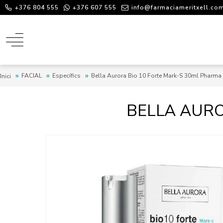
+376 804 555
+376 607 555
info@farmaciameritxell.co
FACIAL
Específics
Bella Aurora Bio 10 Forte Mark-S 30ml Pharma
Inici
BELLA AURO