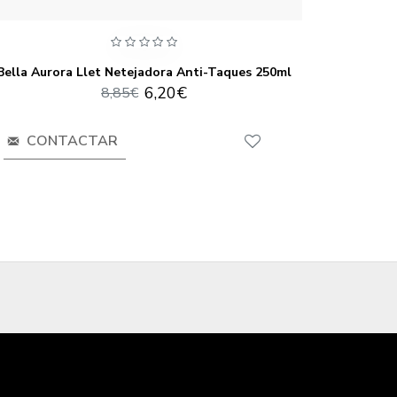
Bella Aurora Llet Netejadora Anti-Taques 250ml
Be
6,20€
8,85€
CONTACTAR
CO