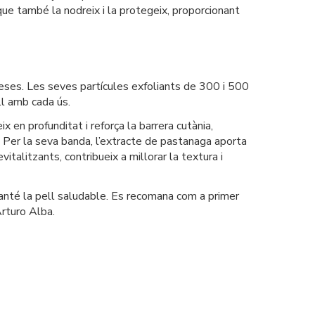
que també la nodreix i la protegeix, proporcionant
reses. Les seves partícules exfoliants de 300 i 500
ll amb cada ús.
x en profunditat i reforça la barrera cutània,
s. Per la seva banda, l’extracte de pastanaga aporta
vitalitzants, contribueix a millorar la textura i
manté la pell saludable. Es recomana com a primer
rturo Alba.