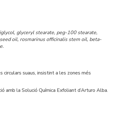
iglycol, glyceryl stearate, peg-100 stearate,
seed oil, rosmarinus officinalis stem oil, beta-
e.
circulars suaus, insistint a les zones més
ció amb la Solució Química Exfoliant d’Arturo Alba.