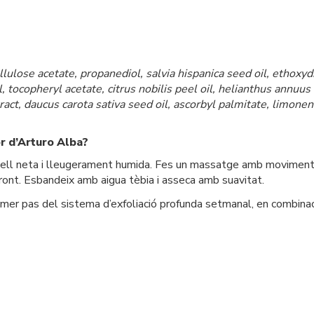
llulose acetate, propanediol, salvia hispanica seed oil, ethoxyd
l, tocopheryl acetate, citrus nobilis peel oil, helianthus annuus 
ract, daucus carota sativa seed oil, ascorbyl palmitate, limonen
or d’Arturo Alba?
pell neta i lleugerament humida. Fes un massatge amb moviments 
front. Esbandeix amb aigua tèbia i asseca amb suavitat.
 primer pas del sistema d’exfoliació profunda setmanal, en combina