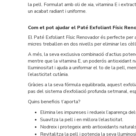
la pell. Formulat amb oli de xia, vitamina E i extr
un acabat radiant i uniforme.
Com et pot ajudar el Paté Exfoliant Físic Ren
El Paté Exfoliant Físic Renovador és perfecte per a
micres treballen en dos nivells per eliminar les cèl·
A més, la seva exclusiva combinació d’actius potencia 
mentre que la vitamina E, un poderós antioxidant nat
lluminositat i ajuda a uniformar el to de la pell, me
l’elasticitat cutània.
Gràcies a la seva fórmula equilibrada, aquest exfol
pas del sistema d’exfoliació profunda setmanal, es
Quins beneficis t’aporta?
Elimina les impureses i redueix l’aparença del
Suavitza la pell i en millora l’elasticitat.
Nodreix i protegeix amb antioxidants naturals
Revitalitza la pell i potencia la seva lluminosi