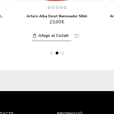
Arturo Alba Emulsió Sublim Exfoliant Corporal 200ml
Arturo Alba Escut Renovador 50ml
23,00€
Afegir al Cistell
TACTE
INFORMACIÓ