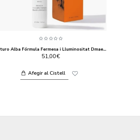
Arturo Alba Fórmula Fermesa i Lluminositat Dmae-Ursolic 30ML
51,00€
Afegir al Cistell