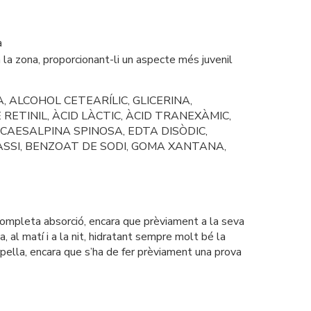
a
la zona, proporcionant-li un aspecte més juvenil
, ALCOHOL CETEARÍLIC, GLICERINA,
RETINIL, ÀCID LÀCTIC, ÀCID TRANEXÀMIC,
 CAESALPINA SPINOSA, EDTA DISÒDIC,
ASSI, BENZOAT DE SODI, GOMA XANTANA,
 completa absorció, encara que prèviament a la seva
, al matí i a la nit, hidratant sempre molt bé la
arpella, encara que s’ha de fer prèviament una prova