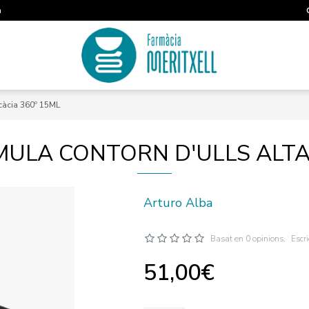
m
càcia 360º 15ML
ULA CONTORN D'ULLS ALTA E
Arturo Alba
Basat en 0 opinions.
Escr
51,00€