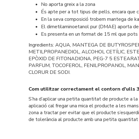
No aporta greix a la zona
És apte per a tot tipus de pells, encara que 
En la seva composició trobem mantega de kari
El dimetilaminoetanol pur (DMAE) aporta de m
Es presenta en un format de 15 ml que pots
Ingredients: AQUA, MANTEGA DE BUTYROSPER
METILPROPANEDIOL, ALCOHOL CETÍLIC, ESTEA
EPÒXID DE FITONADIONA, PEG-7 5 ESTEARAT
PARFUM, TOCOFEROL, FENILPROPANOL, MANI
CLORUR DE SODI.
Com utilitzar correctament el contorn d’ulls 3
S’ha d’aplicar una petita quantitat de producte a l
aplicació cal fregar una mica el producte a les mans 
zona a tractar per evitar que el producte s’esquerdi
de tolerància al producte amb una petita quantitat