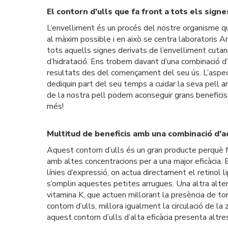
El contorn d’ulls que fa front a tots els sign
L’envelliment és un procés del nostre organisme q
al màxim possible i en això se centra laboratoris A
tots aquells signes derivats de l’envelliment cutani
d’hidratació. Ens trobem davant d’una combinació d’
resultats des del començament del seu ús. L’aspect
dediquin part del seu temps a cuidar la seva pell amb
de la nostra pell podem aconseguir grans beneficis
més!
Multitud de beneficis amb una combinació d’a
Aquest contorn d’ulls és un gran producte perquè fa
amb altes concentracions per a una major eficàcia. 
línies d’expressió, on actua directament el retinol 
s’omplin aquestes petites arrugues. Una altra alter
vitamina K, que actuen millorant la presència de ton
contorn d’ulls, millora igualment la circulació de la
aquest contorn d’ulls d’alta eficàcia presenta altr