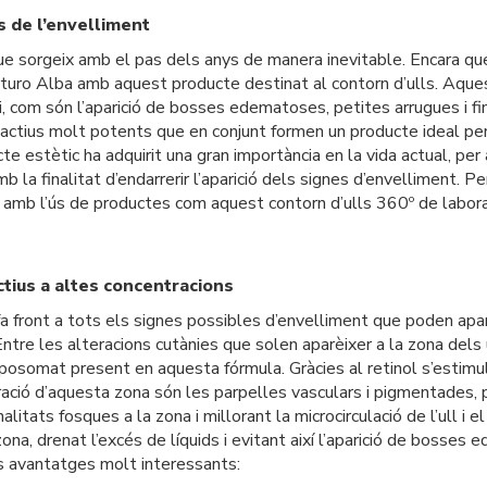
es de l’envelliment
ue sorgeix amb el pas dels anys de manera inevitable. Encara qu
rturo Alba amb aquest producte destinat al contorn d’ulls. Aquest 
, com són l’aparició de bosses edematoses, petites arrugues i fin
actius molt potents que en conjunt formen un producte ideal per 
e estètic ha adquirit una gran importància en la vida actual, p
 la finalitat d’endarrerir l’aparició dels signes d’envelliment. Pe
 amb l’ús de productes com aquest contorn d’ulls 360º de laborato
ctius a altes concentracions
 front a tots els signes possibles d’envelliment que poden aparèi
Entre les alteracions cutànies que solen aparèixer a la zona del
liposomat present en aquesta fórmula. Gràcies al retinol s’estimul
ació d’aquesta zona són les parpelles vasculars i pigmentades, p
alitats fosques a la zona i millorant la microcirculació de l’ull i
 zona, drenat l’excés de líquids i evitant així l’aparició de boss
es avantatges molt interessants: