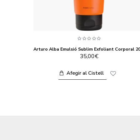
ncia 30ml
35,00€
Afegir al Cistell