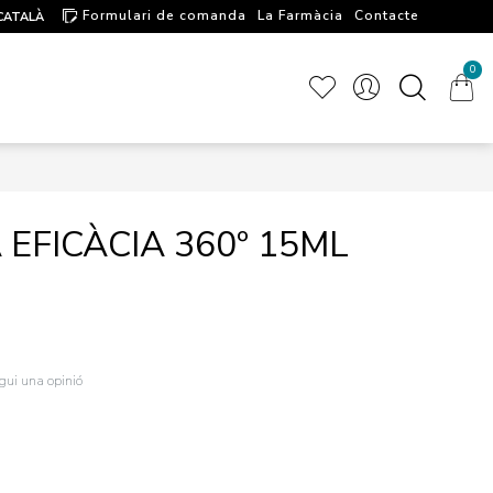
Formulari de comanda
La Farmàcia
Contacte
CATALÀ
Artícules d'interés
0
FICÀCIA 360º 15ML
igui una opinió