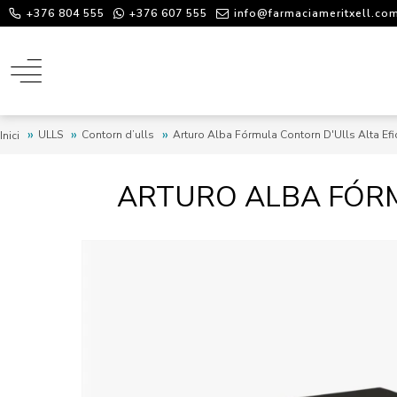
+376 804 555
+376 607 555
info@farmaciameritxell.co
ULLS
Contorn d’ulls
Arturo Alba Fórmula Contorn D'Ulls Alta Efi
Inici
ARTURO ALBA FÓRM