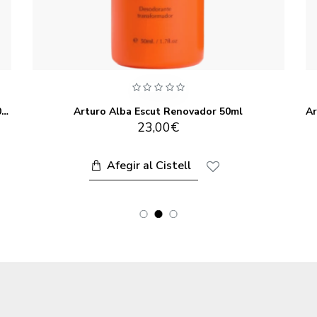
Arturo Alba Emulsió Sublim Exfoliant Corporal 200ml
Arturo Alba Escut Renovador 50ml
23,00€
Afegir al Cistell