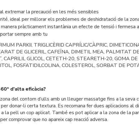
cal extremar la precaució en les més sensibles
té, ideal per millorar els problemes de deshidratació de la zon
anera pràcticament instantània un efecte de tensió i fermesa a 
 portar sempre amb tu
MUM PARKII, TRIGLICÈRID CAPRÍLIC/CÀPRIC, DIMETICONA
RAT DE GLICERIL, CAFEÏNA, DIMETIL MEA, PALMITAT DE 
, CAPRILIL GLICOL, CETETH-20, STEARETH-20, GOMA DE
TOL, FOSFATIDILCOLINA, COLESTEROL, SORBAT DE POT
60º d’alta eficàcia?
a zona del contorn d’ulls amb un lleuger massatge fins a la seva
per donar-li certa textura. Es recomana fer dues aplicacions al dia
 a la pell un cop aplicat. També es pot aplicar a la zona de la p
 per comprovar que no apareix cap reacció adversa.