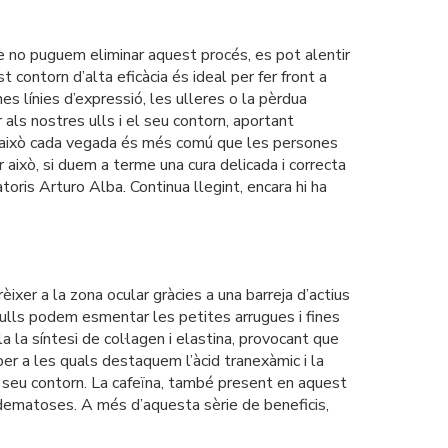
e no puguem eliminar aquest procés, es pot alentir
contorn d’alta eficàcia és ideal per fer front a
es línies d’expressió, les ulleres o la pèrdua
als nostres ulls i el seu contorn, aportant
er això cada vegada és més comú que les persones
r això, si duem a terme una cura delicada i correcta
ris Arturo Alba. Continua llegint, encara hi ha
xer a la zona ocular gràcies a una barreja d’actius
s ulls podem esmentar les petites arrugues i fines
a la síntesi de col·lagen i elastina, provocant que
er a les quals destaquem l’àcid tranexàmic i la
 el seu contorn. La cafeïna, també present en aquest
es edematoses. A més d’aquesta sèrie de beneficis,