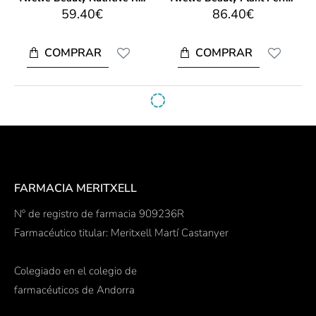
59.40€
86.40€
COMPRAR
COMPRAR
FARMACIA MERITXELL
Nº de registro de farmacia 909236R
Farmacéutico titular: Meritxell Martí Castanyer
Colegiado en el colegio de
farmacéuticos de Andorra