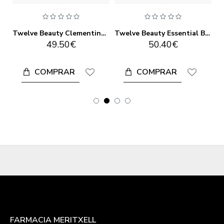
Twelve Beauty Charcoal Peace Calming Cleanser 100ml
Twelve Beauty Clementine Cleansing Balm 100ml
Twelve Beauty Essential Bio-Technological Moisturiser 50ml
49.50€
50.40€
COMPRAR
COMPRAR
FARMACIA MERITXELL