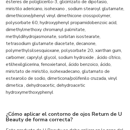
ésteres de poliglicerilo-3, glicirrizato de dipotasio,
miristilo adericano, isohexano , sodium stearoyl glutamate,
dimethicone/phenyl vinyl dimethicone crosspolymer,
polysorbate 60, hydroxyphenyl propamidobenzoic acid,
dimethylmethoxy chromanyl palmitate,
methyldihydrojasmonate, sorbitan isostearate,
tetrasodium glutamate diacetate, decanone,
polymethylsilsesquioxane, polysorbate 20, xanthan gum,
carbomer, caprylyl glycol, sodium hydroxide , ácido cítrico,
etilhexilglicerina, fenoxietanol, ácido benzoico, ácido,
miristato de miristilo, isohexadecano, glutamato de
estearoilo de sodio, dimeticona/polifenilo cruzada, vinyl
dimetica , dehydroacetic, dehydroacetic
hydroxymethoxyphenyl
¿Cómo aplicar el contorno de ojos Return de U
Beauty de forma correcta?