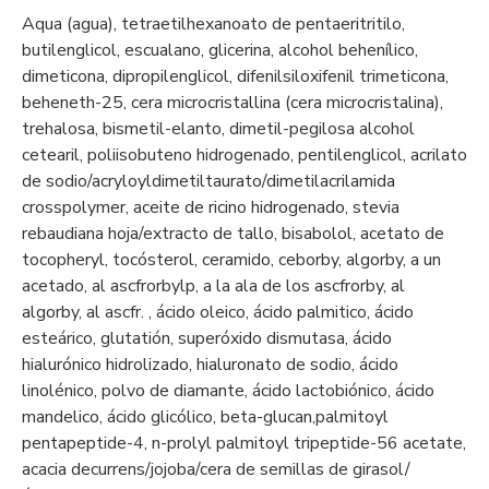
Aqua (agua), tetraetilhexanoato de pentaeritritilo,
butilenglicol, escualano, glicerina, alcohol behenílico,
dimeticona, dipropilenglicol, difenilsiloxifenil trimeticona,
beheneth-25, cera microcristallina (cera microcristalina),
trehalosa, bismetil-elanto, dimetil-pegilosa alcohol
cetearil, poliisobuteno hidrogenado, pentilenglicol, acrilato
de sodio/acryloyldimetiltaurato/dimetilacrilamida
crosspolymer, aceite de ricino hidrogenado, stevia
rebaudiana hoja/extracto de tallo, bisabolol, acetato de
tocopheryl, tocósterol, ceramido, ceborby, algorby, a un
acetado, al ascfrorbylp, a la ala de los ascfrorby, al
algorby, al ascfr. , ácido oleico, ácido palmitico, ácido
esteárico, glutatión, superóxido dismutasa, ácido
hialurónico hidrolizado, hialuronato de sodio, ácido
linolénico, polvo de diamante, ácido lactobiónico, ácido
mandelico, ácido glicólico, beta-glucan,palmitoyl
pentapeptide-4, n-prolyl palmitoyl tripeptide-56 acetate,
acacia decurrens/jojoba/cera de semillas de girasol/