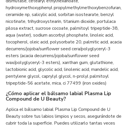
dismutase, cetearyl ethylhexanoate,
hydroxymethoxyphenyl propylmethylmethoxybenzofuran,
ceramide np, salicylic acid, sorbitan isostearate, benzyl
nicotinate, trihydroxystearin, titanium dioxide, portulaca
pilosa extract, sucrose cocoate, palmitoyl tripeptide-38,
aqua (water), sodium ascorbyl phosphate, linoleic acid,
tocopherol, oleic acid, polysorbate 20, palmitic acid, acacia
decurrens/jojoba/sunflower seed cera/polyglyceryl-3
esters (acacia decurrens/jojoba/sunflower seed
wax/polyglyceryl-3 esters), xanthan gum, glutathione,
lactobionic acid, glycolic acid, linolenic acid, mandelic acid,
pentylene glycol, caprylyl glycol, n-prolyl palmitoyl
tripeptide-56 acetate, mica, ci 77499 (iron oxides)
¿Cómo aplicar el bálsamo labial Plasma Lip
Compound de U Beauty?
Aplica el bálsamo labial Plasma Lip Compound de U
Beauty sobre tus labios limpios y secos, asegurándote de
cubrir toda la superficie. Puedes utilizarlo tantas veces