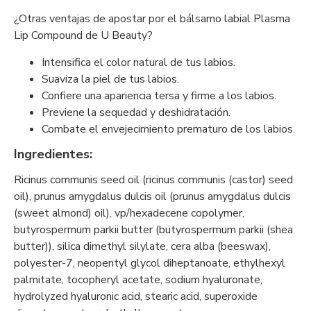
¿Otras ventajas de apostar por el bálsamo labial Plasma
Lip Compound de U Beauty?
Intensifica el color natural de tus labios.
Suaviza la piel de tus labios.
Confiere una apariencia tersa y firme a los labios.
Previene la sequedad y deshidratación.
Combate el envejecimiento prematuro de los labios.
Ingredientes:
Ricinus communis seed oil (ricinus communis (castor) seed
oil), prunus amygdalus dulcis oil (prunus amygdalus dulcis
(sweet almond) oil), vp/hexadecene copolymer,
butyrospermum parkii butter (butyrospermum parkii (shea
butter)), silica dimethyl silylate, cera alba (beeswax),
polyester-7, neopentyl glycol diheptanoate, ethylhexyl
palmitate, tocopheryl acetate, sodium hyaluronate,
hydrolyzed hyaluronic acid, stearic acid, superoxide