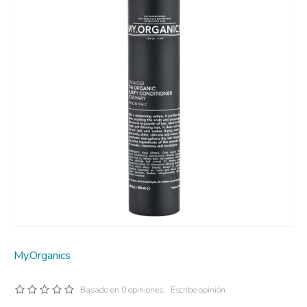
My.Organics
Basado en 0 opiniones.
Escribe opinión