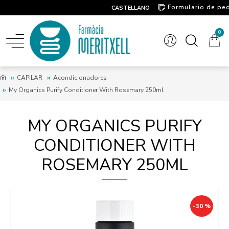
Formulario de pe
CASTELLANO
Contacto
0
CAPILAR
Acondicionadores
My Organics Purify Conditioner With Rosemary 250ml
MY ORGANICS PURIFY
CONDITIONER WITH
ROSEMARY 250ML
-30 %