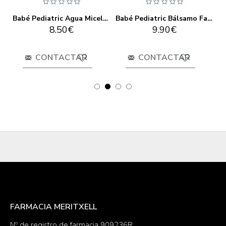
tric Agua De Colonia 100ml
Babé Pediatric Agua Micelar 500ml
Babé Pediatric Bálsamo Facial Piel Irritada 50ml
8.50€
9.90€
CONTACTAR
CONTACTAR
FARMACIA MERITXELL
Nº de registro de farmacia 909236R