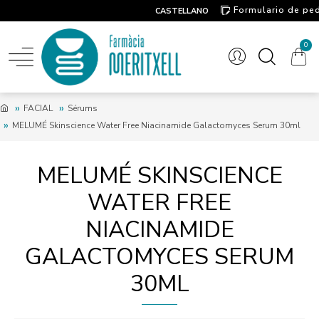
Formulario de pe
CASTELLANO
Contacto
0
FACIAL
Sérums
MELUMÉ Skinscience Water Free Niacinamide Galactomyces Serum 30ml
MELUMÉ SKINSCIENCE
WATER FREE
NIACINAMIDE
GALACTOMYCES SERUM
30ML