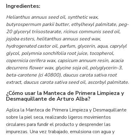
Ingredientes:
Helianthus annuus seed oil, synthetic wax,
butyrospermum parkii butter, ethylhexyl palmitate, peg-
20 glyceryl triisostearate, ricinus communis seed oil,
jojoba esters, helitanthus annuus seed wax,
hydrogenated castor oil, parfum, glycerin, aqua, caprylyl
glycol, polymnia sonchifolia root juice, tocopherol,
copernicia cerifera wax, capsicum annuum resin, acacia
decurrens flower wax, glycine soja oil, polyglycerin-3,
beta-carotene (ci 40800), daucus carota sativa root
extract, daucus carota sativa seed oil, ascorbyl palmitate.
¿Cómo usar la Manteca de Primera Limpieza y
Desmaquillante de Arturo Alba?
Aplica la Manteca de Primera Limpieza y Desmaquillante
sobre la piel seca, realizando ligeros movimientos
circulares para fundir el producto y desprender las
impurezas. Una vez trabajado, emulsiona con agua y