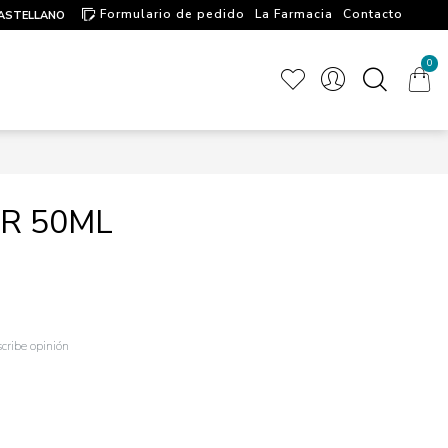
Formulario de pedido
La Farmacia
Contacto
ASTELLANO
Artículos de interés
0
R 50ML
cribe opinión