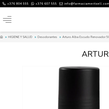
+376 804 555
+376 607 555
info@farmaciameritxell.co
HIGIENE Y SALUD
Desodorantes
Arturo Alba Escudo Renovador 5
ARTUR