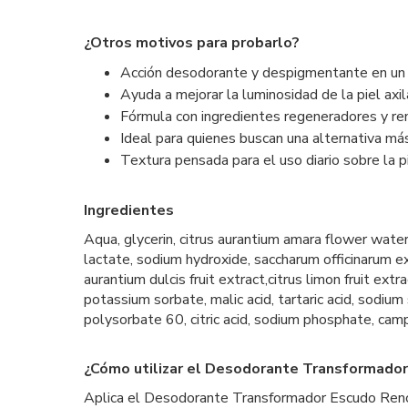
¿Otros motivos para probarlo?
Acción desodorante y despigmentante en un
Ayuda a mejorar la luminosidad de la piel axi
Fórmula con ingredientes regeneradores y r
Ideal para quienes buscan una alternativa m
Textura pensada para el uso diario sobre la p
Ingredientes
Aqua, glycerin, citrus aurantium amara flower water
lactate, sodium hydroxide, saccharum officinarum ex
aurantium dulcis fruit extract,citrus limon fruit ex
potassium sorbate, malic acid, tartaric acid, sodiu
polysorbate 60, citric acid, sodium phosphate, camph
¿Cómo utilizar el Desodorante Transformado
Aplica el Desodorante Transformador Escudo Renovad