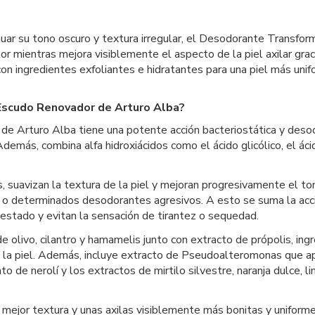
tenuar su tono oscuro y textura irregular, el Desodorante Tran
or mientras mejora visiblemente el aspecto de la piel axilar gr
con ingredientes exfoliantes e hidratantes para una piel más uni
Escudo Renovador de Arturo Alba?
Arturo Alba tiene una potente acción bacteriostática y desodor
demás, combina alfa hidroxiácidos como el ácido glicólico, el ácid
s, suavizan la textura de la piel y mejoran progresivamente el t
n o determinados desodorantes agresivos. A esto se suma la acció
estado y evitan la sensación de tirantez o sequedad.
e olivo, cilantro y hamamelis junto con extracto de própolis, ing
de la piel. Además, incluye extracto de Pseudoalteromonas que a
to de nerolí y los extractos de mirtilo silvestre, naranja dulce, l
, mejor textura y unas axilas visiblemente más bonitas y uniforme