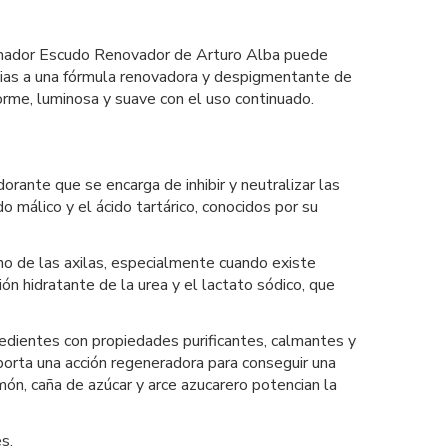
sformador Escudo Renovador de Arturo Alba puede
acias a una fórmula renovadora y despigmentante de
forme, luminosa y suave con el uso continuado.
ante que se encarga de inhibir y neutralizar las
o málico y el ácido tartárico, conocidos por su
ono de las axilas, especialmente cuando existe
n hidratante de la urea y el lactato sódico, que
redientes con propiedades purificantes, calmantes y
porta una acción regeneradora para conseguir una
imón, caña de azúcar y arce azucarero potencian la
s.