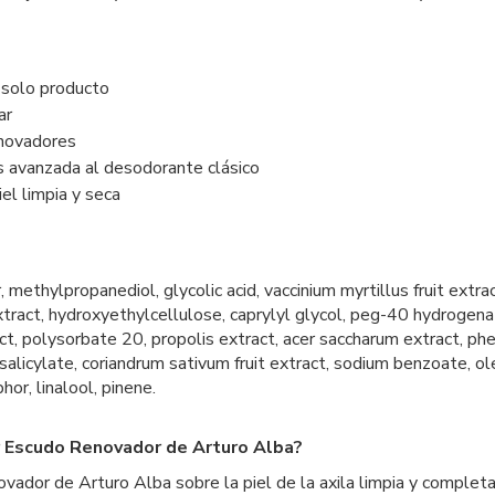
 solo producto
lar
enovadores
ás avanzada al desodorante clásico
iel limpia y seca
, methylpropanediol, glycolic acid, vaccinium myrtillus fruit ex
tract, hydroxyethylcellulose, caprylyl glycol, peg-40 hydrogenated
tract, polysorbate 20, propolis extract, acer saccharum extract, ph
m salicylate, coriandrum sativum fruit extract, sodium benzoate, o
or, linalool, pinene.
r Escudo Renovador de Arturo Alba?
or de Arturo Alba sobre la piel de la axila limpia y completamen