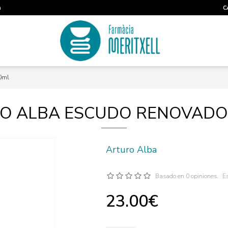
m
C
0ml
O ALBA ESCUDO RENOVADO
Arturo Alba
Basado en 0 opiniones.
Es
23.00€