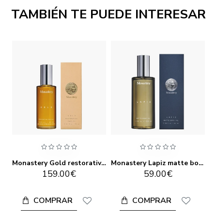
TAMBIÉN TE PUEDE INTERESAR
Monastery Flora cream sérum 60ml
Monastery Gold restorative face oil 60ML
Monastery Lapiz matte body oil 100ML
M
159.00€
59.00€
COMPRAR
COMPRAR