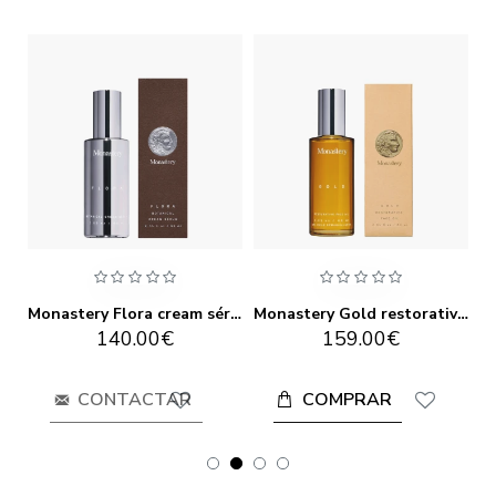
Monastery Attar floral repair 20ml
Monastery Flora cream sérum 60ml
Monastery Gold restorative face oil 60ML
140.00€
159.00€
COMPRAR
CONTACTAR