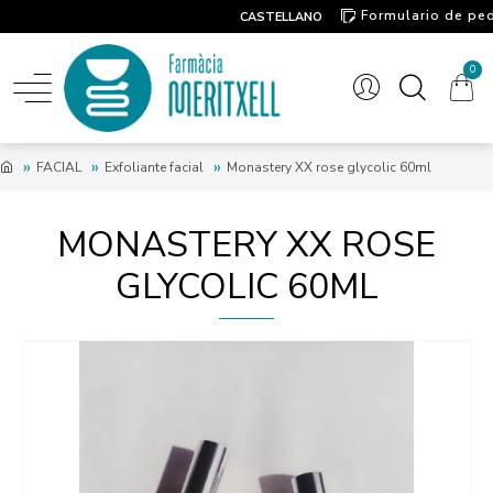
Formulario de pe
CASTELLANO
Contacto
0
FACIAL
Exfoliante facial
Monastery XX rose glycolic 60ml
MONASTERY XX ROSE
GLYCOLIC 60ML