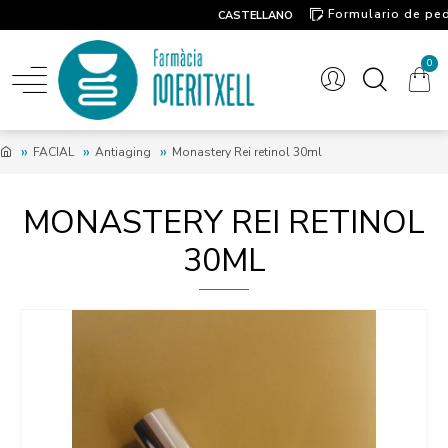
Formulario de pe
CASTELLANO
Contacto
0
FACIAL
Antiaging
Monastery Rei retinol 30ml
MONASTERY REI RETINOL
30ML