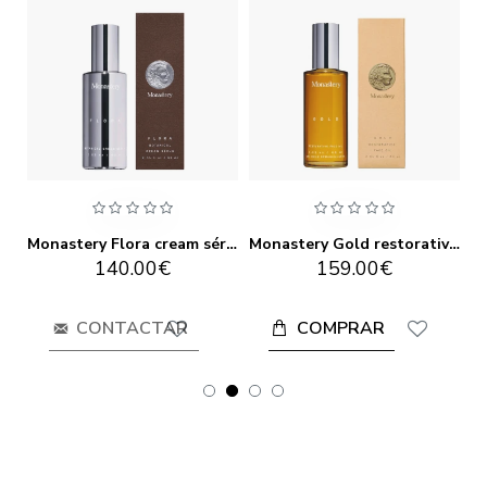
Monastery Attar floral repair 20ml
Monastery Flora cream sérum 60ml
Monastery Gold restorative face oil 60ML
140.00€
159.00€
COMPRAR
CONTACTAR