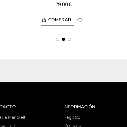
29.00€
COMPRAR
TACTO
INFORMACIÓN
cia Meritxell
Registro
equi nº 7
Mi cuenta