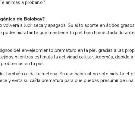
¿Te animas a probarlo?
rgánico de Baiobay?
o volverá a lucir seca y apagada. Su alto aporte en ácidos grasos
lto poder hidratante que mantiene tu piel bien humectada duran
ignos del envejecimiento prematuro en la piel gracias a las prop
 tejidos mientras estimula la actividad celular. Además, debido a
 problemas en la piel.
o, también cuida tu melena. Su uso habitual no solo hidrata el p
rtalece y evita su caída prematura para que puedas presumir de 