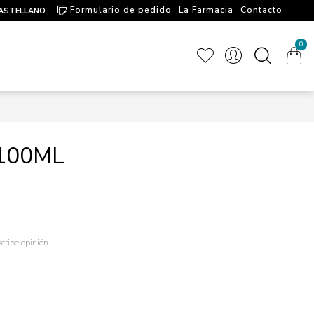
Formulario de pedido
La Farmacia
Contacto
ASTELLANO
Artículos de interés
0
100ML
cribe opinión