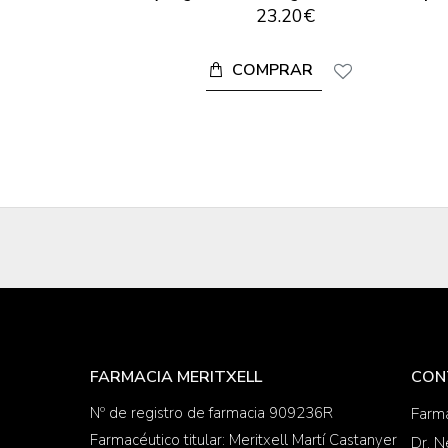
23.20€
COMPRAR
FARMACIA MERITXELL
CON
Nº de registro de farmacia 909236R
Farma
Farmacéutico titular: Meritxell Martí Castanyer
Dr. N