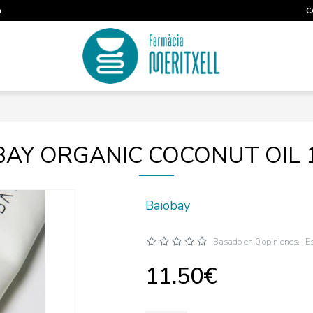
m
C
BAY ORGANIC COCONUT OIL 
Baiobay
Basado en 0 opiniones.
Es
11.50€