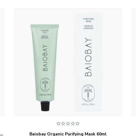
Baiobay Organic Nourishing Hair Mask 200 Ml | Farmacia Meritxell
Baiobay Organic Purifying Mask 60ml