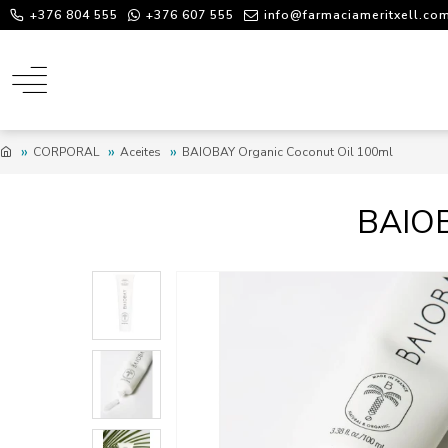
+376 804 555
+376 607 555
info@farmaciameritxell.co
CORPORAL
Aceites
BAIOBAY Organic Coconut Oil 100ml
BAIO