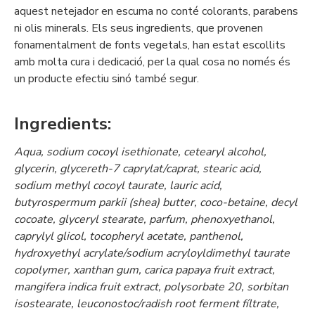
aquest neteja­dor en escuma no conté colorants, parabens
ni olis minerals. Els seus ingredients, que provenen
fonamentalment de fonts vegetals, han estat escollits
amb molta cura i dedicació, per la qual cosa no només és
un producte efectiu sinó també segur.
Ingredients:
Aqua, sodium cocoyl isethionate, cetearyl alcohol,
glycerin, glycereth-7 caprylat/caprat, stearic acid,
sodium methyl cocoyl taurate, lauric acid,
butyrospermum parkii (shea) butter, coco-betaine, decyl
cocoate, glyceryl stearate, parfum, phenoxyethanol,
caprylyl glicol, tocopheryl acetate, panthenol,
hydroxyethyl acrylate/sodium acryloyldimethyl taurate
copolymer, xanthan gum, carica papaya fruit extract,
mangifera indica fruit extract, polysorbate 20, sorbitan
isostearate, leuconostoc/radish root ferment fíltrate,