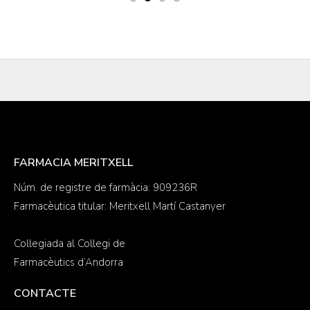
FARMACIA MERITXELL
Núm. de registre de farmàcia: 909236R
Farmacèutica titular: Meritxell Martí Castanyer
Col·legiada al Col·legi de
Farmacèutics d’Andorra
CONTACTE