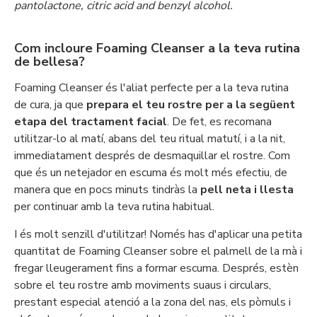
pantolactone, citric acid and benzyl alcohol.
Com incloure Foaming Cleanser a la teva rutina
de bellesa?
Foaming Cleanser és l'aliat perfecte per a la teva rutina
de cura, ja que
prepara el teu rostre per a la següent
etapa del tractament facial
. De fet, es recomana
utilitzar-lo al matí, abans del teu ritual matutí, i a la nit,
immediatament després de desmaquillar el rostre. Com
que és un neteja­dor en escuma és molt més efectiu, de
manera que en pocs minuts tindràs la
pell neta i llesta
per continuar amb la teva rutina habitual.
I és molt senzill d'utilitzar! Només has d'aplicar una petita
quantitat de Foaming Cleanser sobre el palmell de la mà i
fregar lleugerament fins a formar escuma. Després, estèn
sobre el teu rostre amb moviments suaus i circulars,
prestant especial atenció a la zona del nas, els pòmuls i