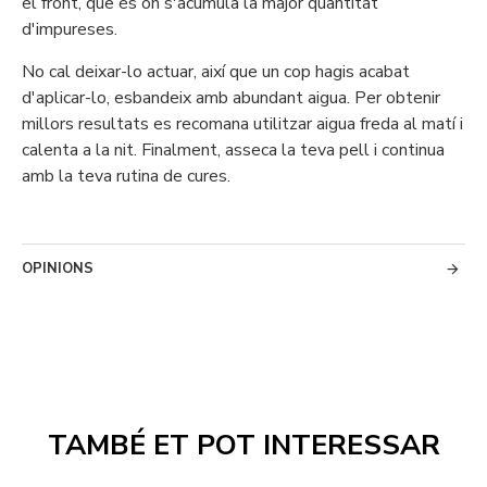
el front, que és on s'acumula la major quantitat
d'impureses.
No cal deixar-lo actuar, així que un cop hagis acabat
d'aplicar-lo, esbandeix amb abundant aigua. Per obtenir
millors resultats es recomana utilitzar aigua freda al matí i
calenta a la nit. Finalment, asseca la teva pell i continua
amb la teva rutina de cures.
OPINIONS
TAMBÉ ET POT INTERESSAR