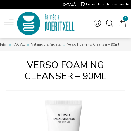
Formulari de comanda
CATALÀ
Contacte
0
FACIAL
Netejadors facials
Verso Foaming Cleanser – 90ml
Inici
VERSO FOAMING
CLEANSER – 90ML