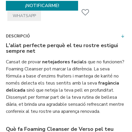
¡NOTIFICARME!
WHATSAPP
DESCRIPCIÓ
L'aliat perfecte perquè el teu rostre estigui
sempre net
Cansat de provar
neteja­dores facials
que no funcionen?
Foaming Cleanser pot marcar la diferència. La seva
fórmula a base d'enzims fruiters i mantega de karité no
només delecta els teus sentits amb la seva
fragància
delicada
sinó que neteja la teva pell en profunditat.
Dissenyat per formar part de la teva rutina de bellesa
diària, et brinda una agradable sensació refrescant mentre
confereix al teu rostre una aparença renovada.
Què fa Foaming Cleanser de Verso pel teu