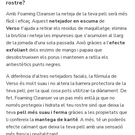
rostre?
Amb Foaming Cleanser la neteja de la teva pell serà més
fàcil i eficaç. Aquest
neteja­dor en escuma
de
Verso
t'ajuda a retirar els residus de maquillatge, elimina
la brutícia i neteja les impureses que s'acumulen al llarg
de la jornada d'una sola passada. Això gràcies a l'
efecte
exfoliant
dels enzims de mango i papaia que
desobstrueixen els porus i mantenen a ratlla els
antiestètics punts negres.
A diferència d'altres neteja­dors facials, la fórmula de
Verso és molt suau i no altera la barrera protectora de la
teva pell, per la qual cosa pots utilitzar-la diàriament. De
fet, Foaming Cleanser va un pas més enllà ja que no
només protegeix i hidrata el teu rostre sinó que deixa la
teva
pell més suau i ferma
gràcies a les propietats que
li confereix la
mantega de karité
. A més, té un poderós
efecte calmant que deixa la teva pell amb una sensació
més fresca i revitalitzant.