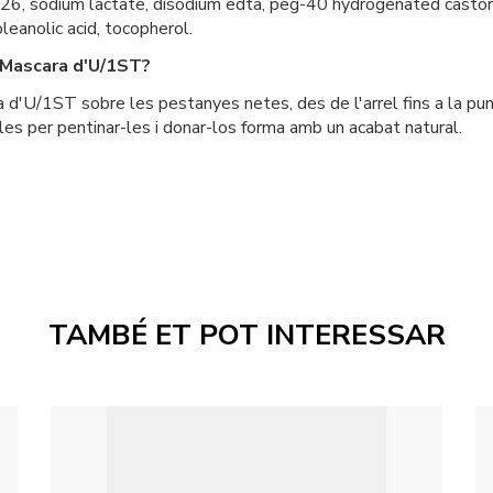
-26, sodium lactate, disodium edta, peg-40 hydrogenated castor 
leanolic acid, tocopherol.
 Mascara d'U/1ST?
U/1ST sobre les pestanyes netes, des de l'arrel fins a la punta.
les per pentinar-les i donar-los forma amb un acabat natural.
TAMBÉ ET POT INTERESSAR