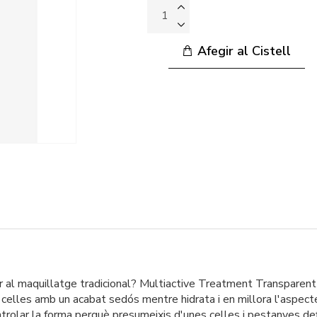
Afegir al Cistell
er al maquillatge tradicional? Multiactive Treatment Transparen
celles amb un acabat sedós mentre hidrata i en millora l'aspecte
trolar la forma perquè presumeixis d'unes celles i pestanyes def