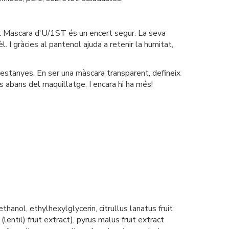
nt Mascara d'U/1ST és un encert segur. La seva
èl. I gràcies al pantenol ajuda a retenir la humitat,
pestanyes. En ser una màscara transparent, defineix
s abans del maquillatge. I encara hi ha més!
anol, ethylhexylglycerin, citrullus lanatus fruit
lentil) fruit extract), pyrus malus fruit extract