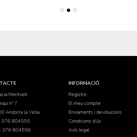
TACTE
INFORMACIÓ
cia Meritxell
Registre
equi nº 7
El meu compte
0 Andorra la Vella
Enviaments i devolucions
 + 376 804555
Condicions d’ús
 + 376 804556
Avís legal