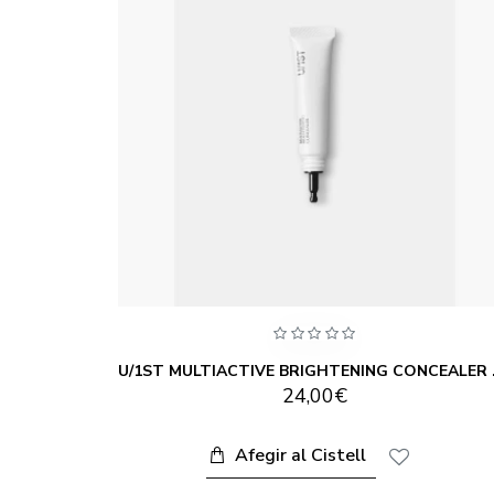
U/1ST MULTIACTIVE ADVANCED LIP SERUM YOU 3G
U/1ST MU
24,00€
Afegir al Cistell