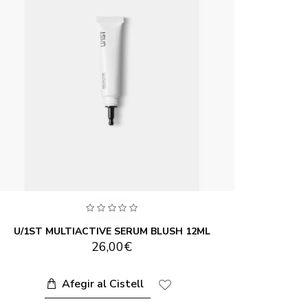
U/1ST MULTIACTIVE SERUM BLUSH 12ML
U/1ST 
26,00€
Afegir al Cistell