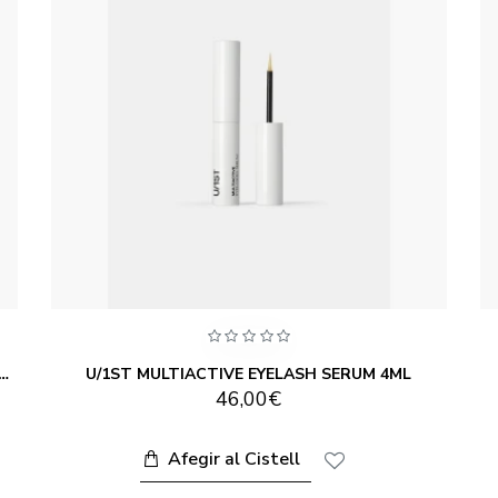
LTIACTIVE BRIGHTENING CONCEALER 12ML
U/1ST MULTIACTIVE EYELASH SERUM 4ML
46,00€
Afegir al Cistell