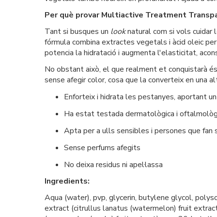
Per què provar Multiactive Treatment Transp
Tant si busques un
look
natural com si vols cuidar
fórmula combina extractes vegetals i àcid oleic per enf
potencia la hidratació i augmenta l'elasticitat, aco
No obstant això, el que realment et conquistarà és
sense afegir color, cosa que la converteix en una al
Enforteix i hidrata les pestanyes, aportant u
Ha estat testada dermatològica i oftalmolò
Apta per a ulls sensibles i persones que fan 
Sense perfums afegits
No deixa residus ni apel·lassa
Ingredients:
Aqua (water), pvp, glycerin, butylene glycol, polys
extract (citrullus lanatus (watermelon) fruit extract