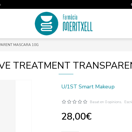
m
SPARENT MASCARA 10G
IVE TREATMENT TRANSPAR
U/1ST Smart Makeup
Basat en 0 opinions.
Escr
28,00€