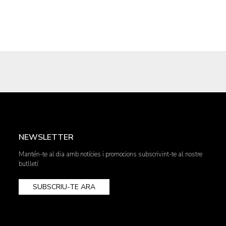
NEWSLETTER
Mantén-te al dia amb notícies i promocions subscrivint-te al nostre
butlletí
SUBSCRIU-TE ARA