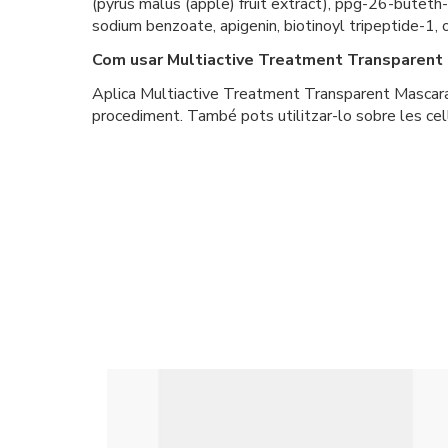
(pyrus malus (apple) fruit extract), ppg-26-buteth
sodium benzoate, apigenin, biotinoyl tripeptide-1, o
Com usar Multiactive Treatment Transparent
Aplica Multiactive Treatment Transparent Mascara d'
procediment. També pots utilitzar-lo sobre les cel