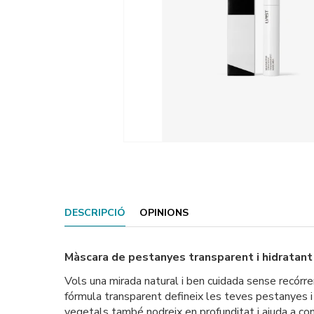
DESCRIPCIÓ
OPINIONS
Màscara de pestanyes transparent i hidratant
Vols una mirada natural i ben cuidada sense recórr
fórmula transparent defineix les teves pestanyes i 
vegetals també nodreix en profunditat i ajuda a con