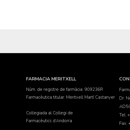
FARMACIA MERITXELL
CON
Núm. de registre de farmàcia: 909236R
Farma
Farmacèutica titular: Meritxell Martí Castanyer
Dr. N
AD50
Col·legiada al Col·legi de
Tel:
Farmacèutics d’Andorra
Fax: