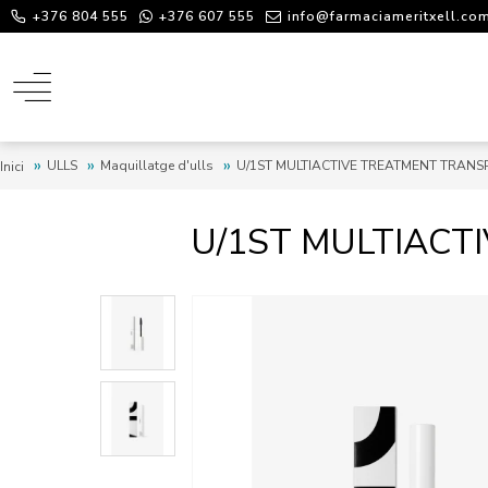
+376 804 555
+376 607 555
info@farmaciameritxell.co
ULLS
Maquillatge d'ulls
U/1ST MULTIACTIVE TREATMENT TRAN
Inici
U/1ST MULTIACT