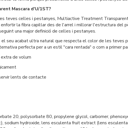
arent Mascara d'U/1ST?
 les teves celles i pestanyes, Multiactive Treatment Transpare
ortir la fibra capil·lar des de l'arrel i millorar l'estructura del p
nseguint una major definició de celles i pestanyes.
 el seu acabat ultra natural que respecta el color de les teves 
ternativa perfecta per a un estil "cara rentada" o com a primer pa
n extra de volum
gicament
servir lents de contacte
orbate 20, polysorbate 80, propylene glycol, carbomer, phenoxyeth
), sodium hydroxide, lens esculenta fruit extract (lens esculenta (