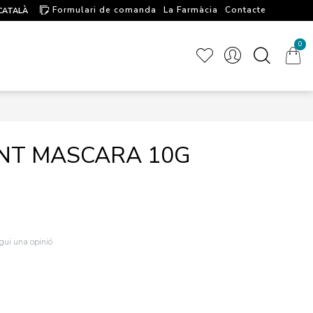
Formulari de comanda
La Farmàcia
Contacte
CATALÀ
Artícules d'interés
0
ENT MASCARA 10G
igui una opinió