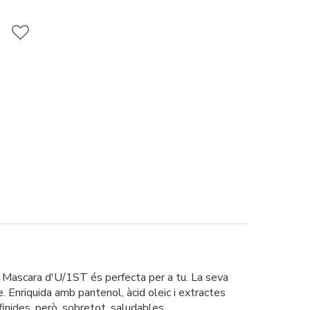
t Mascara d'U/1ST és perfecta per a tu. La seva
. Enriquida amb pantenol, àcid oleic i extractes
inides, però, sobretot, saludables.