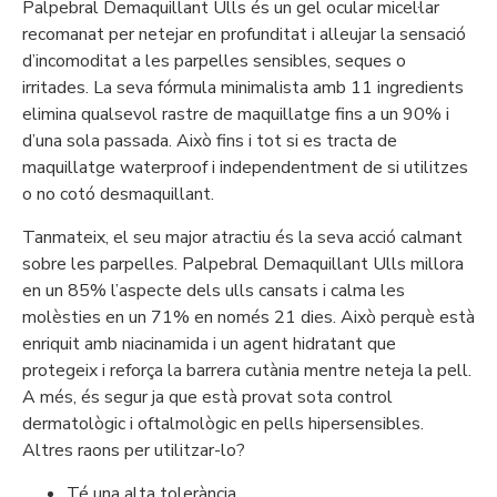
Palpebral Demaquillant Ulls és un gel ocular micel·lar
recomanat per netejar en profunditat i alleujar la sensació
d’incomoditat a les parpelles sensibles, seques o
irritades. La seva fórmula minimalista amb 11 ingredients
elimina qualsevol rastre de maquillatge fins a un 90% i
d’una sola passada. Això fins i tot si es tracta de
maquillatge waterproof i independentment de si utilitzes
o no cotó desmaquillant.
Tanmateix, el seu major atractiu és la seva acció calmant
sobre les parpelles. Palpebral Demaquillant Ulls millora
en un 85% l’aspecte dels ulls cansats i calma les
molèsties en un 71% en només 21 dies. Això perquè està
enriquit amb niacinamida i un agent hidratant que
protegeix i reforça la barrera cutània mentre neteja la pell.
A més, és segur ja que està provat sota control
dermatològic i oftalmològic en pells hipersensibles.
Altres raons per utilitzar-lo?
Té una alta tolerància.