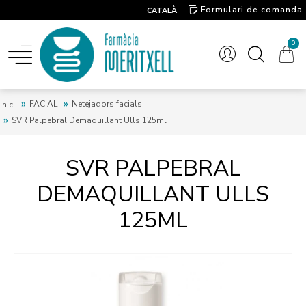
Formulari de comanda
CATALÀ
Contacte
0
FACIAL
Netejadors facials
Inici
SVR Palpebral Demaquillant Ulls 125ml
SVR PALPEBRAL
DEMAQUILLANT ULLS
125ML