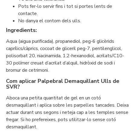
Pots fer-lo servir fins i tot si portes lents de
contacte.
No danya el contorn dels ulls.
Ingredients:
Aqua (aigua purificada), propanediol, peg-6 glicèrids
caprílics/càprics, cocoat de gliceril peg-7, pentilenglicol,
polisorbat 20, niacinamida, 1,2-hexanodiol, acrilats/C10-
30 polímer creuat d’acrilat d’alquil, hidròxid de sodi i
bromur de cetrimoni.
Com aplicar Palpebral Demaquillant Ulls de
SVR?
Aboca una petita quantitat de gel en un cotó
desmaquillant i aplica sobre les parpelles tancades. Deixa
actuar durant uns segons i neteja cap a les temples sense
fregar. Si ho prefereixes, pots utilitzar-lo sense cotó
desmaquillant.