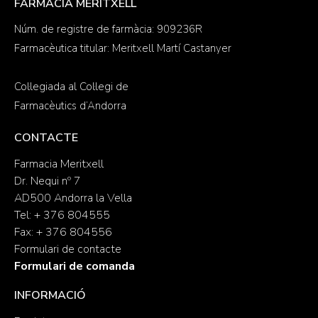
FARMACIA MERITXELL
Núm. de registre de farmàcia: 909236R
Farmacèutica titular: Meritxell Martí Castanyer
Col·legiada al Col·legi de
Farmacèutics d’Andorra
CONTACTE
Farmacia Meritxell
Dr. Nequi nº 7
AD500 Andorra la Vella
Tel: + 376 804555
Fax: + 376 804556
Formulari de contacte
Formulari de comanda
INFORMACIÓ