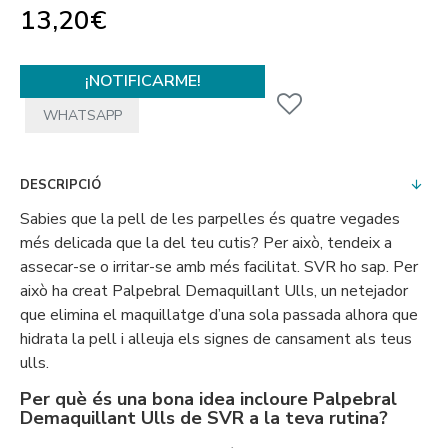
13,20€
¡NOTIFICARME!
WHATSAPP
DESCRIPCIÓ
Sabies que la pell de les parpelles és quatre vegades
més delicada que la del teu cutis? Per això, tendeix a
assecar-se o irritar-se amb més facilitat. SVR ho sap. Per
això ha creat Palpebral Demaquillant Ulls, un netejador
que elimina el maquillatge d’una sola passada alhora que
hidrata la pell i alleuja els signes de cansament als teus
ulls.
Per què és una bona idea incloure Palpebral
Demaquillant Ulls de SVR a la teva rutina?