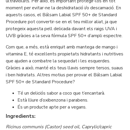
ultraviolats. Per això, és important protegir-los en tot
moment per evitar-ne la deshidratació i/o descamació. En
aquests casos, el Bálsam Labial SPF 50+ de Standard
Procedure pot convertir-se en el teu millor aliat, ja que
protegeix aquesta pell delicada davant els raigs UVA i
UVB gràcies a la seva fórmula SPF 50+ d’ampli espectre.
Com que, a més, està enriquit amb mantega de mango i
vitamina E, té excel·lents propietats hidratants i nutritives
que ajuden a combatre la sequedat i les esquerdes.
Gràcies a això, manté els teus llavis sempre tersos, suaus
i ben hidratats. Altres motius per provar el Bálsam Labial
SPF 50+ de Standard Procedure?
Té un deliciós sabor a coco que t’encantarà.
Està lliure d’oxibenzona i parabens.
És un producte apte per a vegans.
Ingredients:
Ricinus communis (Castor) seed oil, Caprylic/capric