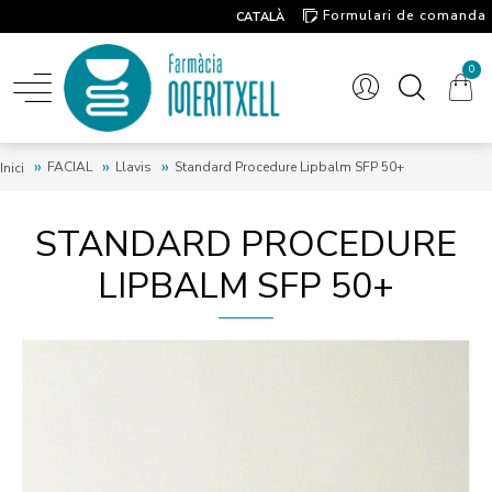
Formulari de comanda
CATALÀ
Contacte
0
FACIAL
Llavis
Standard Procedure Lipbalm SFP 50+
Inici
STANDARD PROCEDURE
LIPBALM SFP 50+