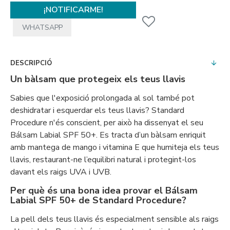
¡NOTIFICARME!
WHATSAPP
DESCRIPCIÓ
Un bàlsam que protegeix els teus llavis
Sabies que l'exposició prolongada al sol també pot
deshidratar i esquerdar els teus llavis? Standard
Procedure n'és conscient, per això ha dissenyat el seu
Bálsam Labial SPF 50+. Es tracta d’un bàlsam enriquit
amb mantega de mango i vitamina E que humiteja els teus
llavis, restaurant-ne l’equilibri natural i protegint-los
davant els raigs UVA i UVB.
Per què és una bona idea provar el Bálsam
Labial SPF 50+ de Standard Procedure?
La pell dels teus llavis és especialment sensible als raigs