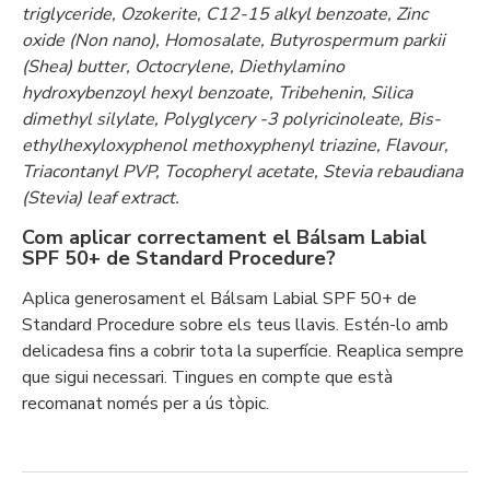
triglyceride, Ozokerite, C12-15 alkyl benzoate, Zinc
oxide (Non nano), Homosalate, Butyrospermum parkii
(Shea) butter, Octocrylene, Diethylamino
hydroxybenzoyl hexyl benzoate, Tribehenin, Silica
dimethyl silylate, Polyglycery -3 polyricinoleate, Bis-
ethylhexyloxyphenol methoxyphenyl triazine, Flavour,
Triacontanyl PVP, Tocopheryl acetate, Stevia rebaudiana
(Stevia) leaf extract.
Com aplicar correctament el Bálsam Labial
SPF 50+ de Standard Procedure?
Aplica generosament el Bálsam Labial SPF 50+ de
Standard Procedure sobre els teus llavis. Estén-lo amb
delicadesa fins a cobrir tota la superfície. Reaplica sempre
que sigui necessari. Tingues en compte que està
recomanat només per a ús tòpic.